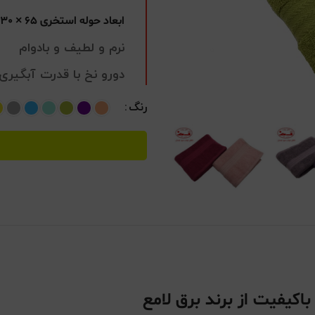
ابعاد حوله استخری 65 × 130
نرم و لطیف و بادوام
دورو نخ با قدرت آبگیری ب
رنگ
اکیفیت از برند برق لامع