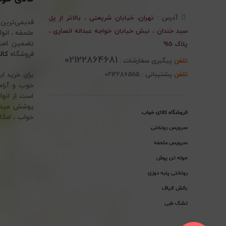
آدرس :
تهران، خیابان شریعتی ، بالاتر از پل
قدیمی‌ترین
سید خندان ، نبش خیابان خواجه عبداله انصاری ،
پلاک 915
فروشگاه
کال
02122864681
تلفن
پیگیری سفارشات :
تلفن
پشتیبانی : 02122865115
برای خرید ا
خوب و آرام 
است از انوا
پوشش میدهد.
فروشگاه کالای خواب
خواب ، امکا
سرویس روتختی
سرویس ملحفه
حوله تن پوش
روتختی پنبه دوزی
بالش الیاف
تشک طبی