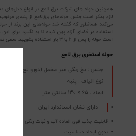
همچنین حوله های شرکت برق لامع در انواع مدل‌های د
لازم بذکر است جنس حوله‌های برق‌لامع از پنبه‌ی مرغوب 
می‌کند. همانطور که گفته شد حوله‌های این برند از حو
استفاده در فضای آزاد پهن کرده تا بو نگیرد. برای این
است حوله را پس از
۲
یا
۳
بار استفاده بشویید. سعی نما
حوله استخری برق لامع
جنس : نخ رنگی غیر مخمل (دورو نخ آبگیر)
نوع الیاف : پنبه
ابعاد : 65 × 130 سانتی متر
دارای نشان استاندارد ایران
قابلیت جذب فوق العاده آب و ثبات رنگی بی نظیر
بدون ایجاد حساسیت