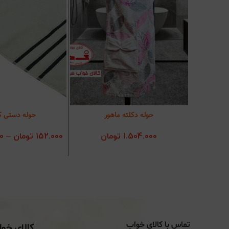
حوله دکلته ماهور
حوله دستی ک
انتخاب گزینه‌ها
انتخاب گزی
1.504.000
تومان
152.000
تومان
–
0
تماس با کالای خواب
کالای خو