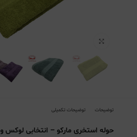
بزرگنمایی تصویر
توضیحات
توضیحات تکمیلی
حوله استخری مارکو – انتخابی لوکس و ب