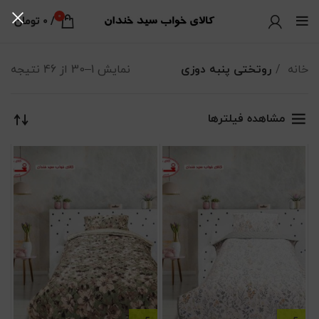
0
/
0
تومان
خانه
روتختی پنبه دوزی
نمایش 1–30 از 46 نتیجه
مر
بر
جد
مشاهده فیلترها