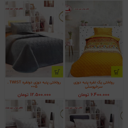
روتختی یک نفره پنبه دوزی
روتختی پنبه دوزی دونفره TWIST ـ
سرخپوستی
005
6.400.000
تومان
12.500.000
تومان