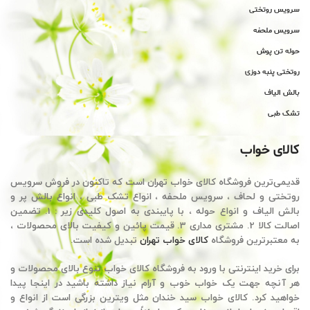
سرویس روتختی
سرویس ملحفه
حوله تن پوش
روتختی پنبه دوزی
بالش الیاف
تشک طبی
کالای خواب
قدیمی‌ترین فروشگاه کالای خواب تهران است که تاکنون در فروش سرویس
روتختی و لحاف ، سرویس ملحفه ، انواع تشک طبی ، انواع بالش پر و
بالش الیاف و انواع حوله ، با پایبندی به اصول کلیدی زیر : 1. تضمین
اصالت کالا 2. مشتری مداری 3. قیمت پائین و کیفیت بالای محصولات ،
به معتبرترین فروشگاه
کالای خواب تهران
تبدیل شده است.
برای خرید اینترنتی با ورود به فروشگاه کالای خواب تنوع بالای محصولات و
هر آنچه جهت یک خواب خوب و آرام نیاز داشته باشید در اینجا پیدا
خواهید کرد. کالای خواب سید خندان مثل ویترین بزرگی است از انواع و