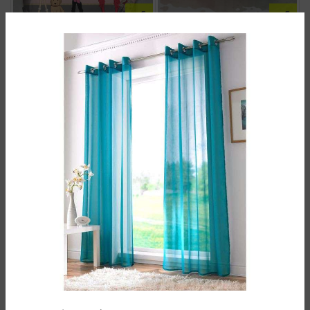
ست کاور لحاف پسر و خرگوش
ملحفه کاور لحاف girls3
5.900.000
تومان
5.900.000
تومان
ملحفه کاور لحاف بچگانه بره ناقلا
سرویس ملحفه کاوردار فروزن