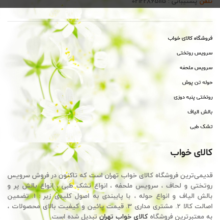
تلفن
پشتیبانی : 02122865115
فروشگاه کالای خواب
سرویس روتختی
سرویس ملحفه
حوله تن پوش
روتختی پنبه دوزی
بالش الیاف
تشک طبی
کالای خواب
قدیمی‌ترین فروشگاه کالای خواب تهران است که تاکنون در فروش سرویس
روتختی و لحاف ، سرویس ملحفه ، انواع تشک طبی ، انواع بالش پر و
بالش الیاف و انواع حوله ، با پایبندی به اصول کلیدی زیر : 1. تضمین
اصالت کالا 2. مشتری مداری 3. قیمت پائین و کیفیت بالای محصولات ،
به معتبرترین فروشگاه
کالای خواب تهران
تبدیل شده است.