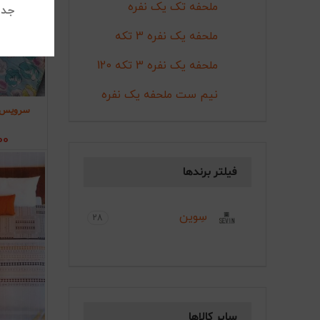
ملحفه تک یک نفره
جدی
ملحفه یک نفره 3 تکه
ملحفه یک نفره 3 تکه 120
نیم ست ملحفه یک نفره
سرویس م
اف
00
فیلتر برندها
سِوین
28
سایر کالاها