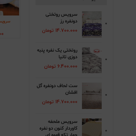
سرویس روتختی
سرویس 
دونفره رز
اف
14.700.000
تومان
00
روتختی یک نفره پنبه
دوزی تانیا
6.400.000
تومان
ست لحاف دونفره گل
افشان
14.700.000
تومان
سرویس ملحفه
کاوردار کنون دو نفره
چهار تکه قهوه ای