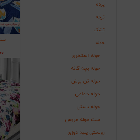
پرده
ترمه
تشک
ست 
اف
حوله
00
حوله استخری
حوله بچه گانه
حوله تن پوش
حوله حمامی
حوله دستی
ست حوله عروس
روتختی پنبه دوزی