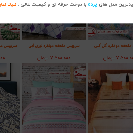
پرده
دترین مدل های
با دوخت حرفه ای و کیفیت عالی .
کلیک نمای
لحفه دو نفره گل گلی
سرویس ملحفه دونفره لوزی آبی
سرویس ملح
زودن به سبد خرید
افزودن به سبد خرید
افز
7.500.0
تومان
7.500.000
تومان
000