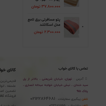
37.800.000
تومان
پتو مسافرتی برق لامع
مدل اسکاتلند
2.300.000
تومان
تماس با کالای خواب
کالای خو
آدرس :
تهران، خیابان شریعتی ، بالاتر از پل
قدیمی‌ترین
سید خندان ، نبش خیابان خواجه عبداله انصاری ،
پلاک 915
فروشگاه
کال
02122864681
تلفن
پیگیری سفارشات :
تلفن
پشتیبانی : 02122865115
برای خرید ا