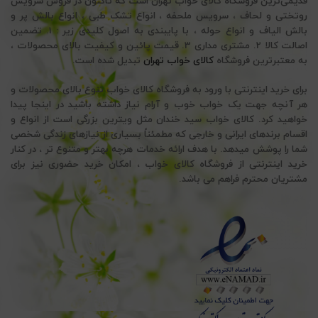
قدیمی‌ترین فروشگاه کالای خواب تهران است که تاکنون در فروش سرویس
روتختی و لحاف ، سرویس ملحفه ، انواع تشک طبی ، انواع بالش پر و
بالش الیاف و انواع حوله ، با پایبندی به اصول کلیدی زیر : 1. تضمین
اصالت کالا 2. مشتری مداری 3. قیمت پائین و کیفیت بالای محصولات ،
به معتبرترین فروشگاه
کالای خواب تهران
تبدیل شده است.
برای خرید اینترنتی با ورود به فروشگاه کالای خواب تنوع بالای محصولات و
هر آنچه جهت یک خواب خوب و آرام نیاز داشته باشید در اینجا پیدا
خواهید کرد. کالای خواب سید خندان مثل ویترین بزرگی است از انواع و
اقسام برندهای ایرانی و خارجی که مطمئناً بسیاری از نیازهای زندگی شخصی
شما را پوشش میدهد. با هدف ارائه خدمات هرچه بهتر و متنوع تر ، در کنار
خرید اینترنتی از فروشگاه کالای خواب ، امکان خرید حضوری نیز برای
مشتریان محترم فراهم می باشد.