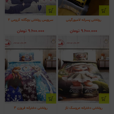
روتختی پسرانه لامبورگینی
سرویس روتختی بچگانه کرومی 2
9.600.000
تومان
9.600.000
تومان
روتختی دخترانه عروسک ناز
روتختی دخترانه فروزن 3