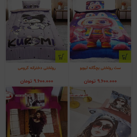
ست روتختی بچگانه لبوبو
روتختی دخترانه کرومی
9.600.000
تومان
9.600.000
تومان