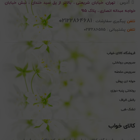
آدرس :
تهران، خیابان شریعتی ، بالاتر از پل سید خندان ، نبش خیابان
خواجه عبداله انصاری ، پلاک 915
02122864681
تلفن
پیگیری سفارشات :
تلفن
پشتیبانی : 02122865115
فروشگاه کالای خواب
سرویس روتختی
سرویس ملحفه
حوله تن پوش
روتختی پنبه دوزی
بالش الیاف
تشک طبی
کالای خواب