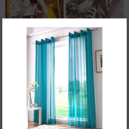
سرویس روتختی کودک girl
سرویس روتختی بچه گانه سلنا گومز
9.600.000
تومان
9.600.000
تومان