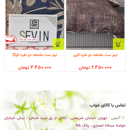
نیم ست ملحفه دو نفره لاین
نیم ست ملحفه دو نفره تایگا
2.450.000
تومان
4.450.000
تومان
تماس با کالای خواب
آدرس :
تهران، خیابان شریعتی ، بالاتر از پل سید خندان ، نبش خیابان
خواجه عبداله انصاری ، پلاک 915