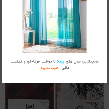
نیم ست ملحفه دو نفره آبی روشن
نیم ست ملحفه دو نفره زرشکی
پرده
4.450.000
تومان
4.450.000
تومان
جدیدترین مدل های
با دوخت حرفه ای و کیفیت
عالی .
کلیک نمایید.