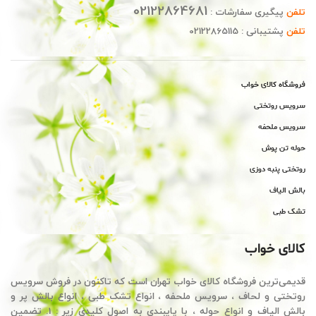
02122864681
تلفن
پیگیری سفارشات :
تلفن
پشتیبانی : 02122865115
فروشگاه کالای خواب
سرویس روتختی
سرویس ملحفه
حوله تن پوش
روتختی پنبه دوزی
بالش الیاف
تشک طبی
کالای خواب
قدیمی‌ترین فروشگاه کالای خواب تهران است که تاکنون در فروش سرویس
روتختی و لحاف ، سرویس ملحفه ، انواع تشک طبی ، انواع بالش پر و
بالش الیاف و انواع حوله ، با پایبندی به اصول کلیدی زیر : 1. تضمین