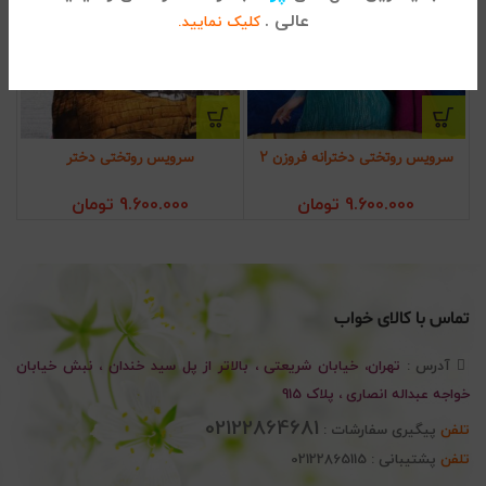
عالی .
کلیک نمایید.
سرویس روتختی دخترانه فروزن 2
سرویس روتختی دختر
9.600.000
تومان
9.600.000
تومان
تماس با کالای خواب
آدرس :
تهران، خیابان شریعتی ، بالاتر از پل سید خندان ، نبش خیابان
خواجه عبداله انصاری ، پلاک 915
02122864681
تلفن
پیگیری سفارشات :
تلفن
پشتیبانی : 02122865115