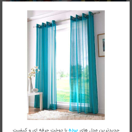
روتختی یک نفره بچه گانه فلش
سرویس لحاف سگ های نگهبان 2
9.600.000
تومان
9.600.000
تومان
پرده
جدیدترین مدل های
با دوخت حرفه ای و کیفیت