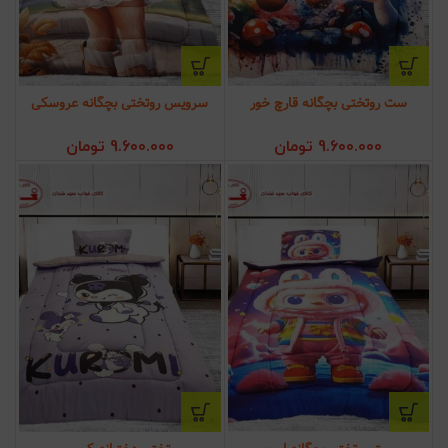
ست روتختی بچگانه قارچ خور
سرویس روتختی بچگانه عروسکی
9.600.000
تومان
9.600.000
تومان