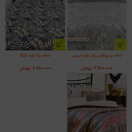
لحاف و روبالشی یک نفره مریس
لحاف یک نفره تایگا
6.900.000
تومان
6.900.000
تومان