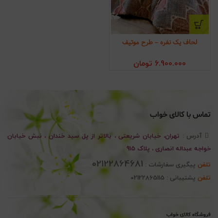
لحاف یک نفره – طرح موتیف
6.900.000
تومان
تماس با کالای خواب
آدرس :
تهران، خیابان شریعتی ، بالاتر از پل سید خندان ، نبش خیابان
خواجه عبداله انصاری ، پلاک 915
02122864681
تلفن
پیگیری سفارشات :
تلفن
پشتیبانی : 02122865115
فروشگاه کالای خواب