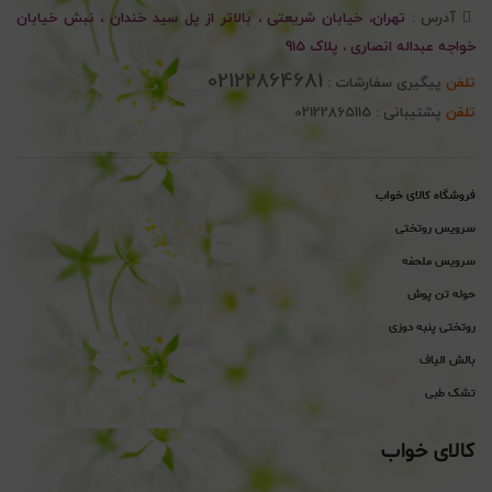
آدرس :
تهران، خیابان شریعتی ، بالاتر از پل سید خندان ، نبش خیابان
خواجه عبداله انصاری ، پلاک 915
02122864681
تلفن
پیگیری سفارشات :
تلفن
پشتیبانی : 02122865115
فروشگاه کالای خواب
سرویس روتختی
سرویس ملحفه
حوله تن پوش
روتختی پنبه دوزی
بالش الیاف
تشک طبی
کالای خواب