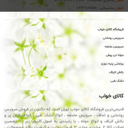
تلفن
پیگیری سفارشات :
تلفن
پشتیبانی : 02122865115
فروشگاه کالای خواب
سرویس روتختی
سرویس ملحفه
حوله تن پوش
روتختی پنبه دوزی
بالش الیاف
تشک طبی
کالای خواب
قدیمی‌ترین فروشگاه کالای خواب تهران است که تاکنون در فروش سرویس
روتختی و لحاف ، سرویس ملحفه ، انواع تشک طبی ، انواع بالش پر و
بالش الیاف و انواع حوله ، با پایبندی به اصول کلیدی زیر : 1. تضمین
اصالت کالا 2. مشتری مداری 3. قیمت پائین و کیفیت بالای محصولات ،