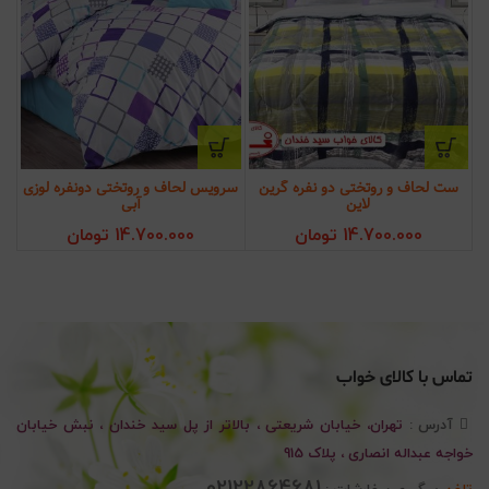
ست لحاف و روتختی دو نفره گرین
سرویس لحاف و روتختی دونفره لوزی
لاین
آبی
14.700.000
تومان
14.700.000
تومان
تماس با کالای خواب
آدرس :
تهران، خیابان شریعتی ، بالاتر از پل سید خندان ، نبش خیابان
خواجه عبداله انصاری ، پلاک 915
02122864681