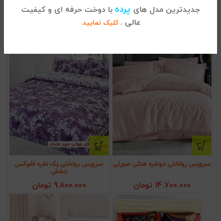
پرده
جدیدترین مدل های
با دوخت حرفه ای و کیفیت
14.700.000
تومان
14.700.000
تومان
عالی .
کلیک نمایید.
سرویس روتختی دونفره هتلی صورتی
سرویس روتختی یک نفره فلوکس
بنفش
14.700.000
تومان
9.800.000
تومان