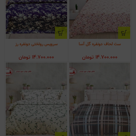
ست لحاف دونفره گل آسا
سرویس روتختی دونفره رز
14.700.000
تومان
14.700.000
تومان