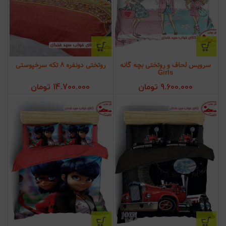
سرویس لحاف و روتختی بچه گانه
روتختی دونفره 8 تکه سرخپوستی
Girls
9.600.000
تومان
14.700.000
تومان