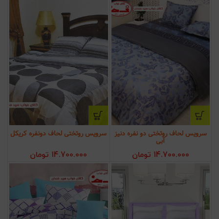
سرویس لحاف روتختی دو نفره دنیز
سرویس روتختی لحاف دونفره کریکل
آبی
14.700.000
تومان
14.700.000
تومان