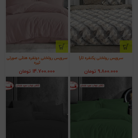
ن
یمت:
سرویس روتختی یکنفره تارا
سرویس روتختی دونفره هتلی صورتی
تیره
4.440.000 تومان
9.800.000
تومان
14.700.000
تومان