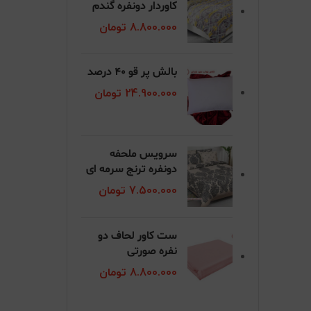
کاوردار دونفره گندم
8.800.000
تومان
بالش پر قو 40 درصد
24.900.000
تومان
سرویس ملحفه
دونفره ترنج سرمه ای
7.500.000
تومان
ست کاور لحاف دو
نفره صورتی
8.800.000
تومان