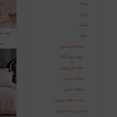
پرده
ترمه
تشک
ست کاور
اف
حوله
00
حوله استخری
حوله بچه گانه
حوله تن پوش
حوله حمامی
حوله دستی
ست حوله عروس
روتختی پنبه دوزی