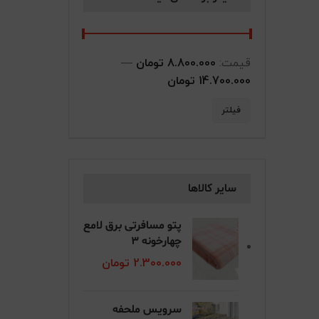
قیمت:
8.800.000 تومان
—
14.700.000 تومان
حداقل قیمت
حداکثر قیمت
فیلتر
سایر کالاها
پتو مسافرتی برق لامع
چهارخونه 3
2.300.000
تومان
سرویس ملحفه