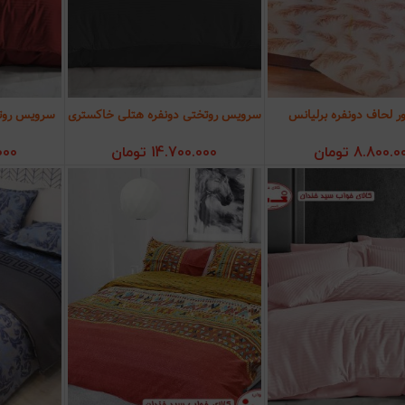
 لحاف دونفره برلیانس
سرویس روتختی دونفره هتلی خاکستری
سرویس روتخ
زودن به سبد خرید
افزودن به سبد خرید
افز
8.800.0
تومان
14.700.000
تومان
000