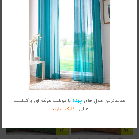
کاور لحاف هتلی دونفره نسکافه ای
کاور لحاف هتلی دونفره بنفش
8.800.000
تومان
8.800.000
تومان
پرده
جدیدترین مدل های
با دوخت حرفه ای و کیفیت
عالی .
کلیک نمایید.