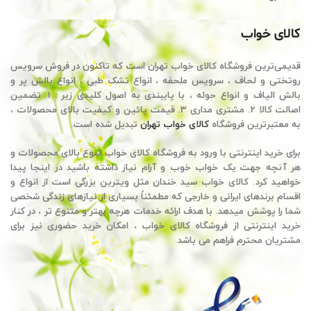
کالای خواب
قدیمی‌ترین فروشگاه کالای خواب تهران است که تاکنون در فروش سرویس
روتختی و لحاف ، سرویس ملحفه ، انواع تشک طبی ، انواع بالش پر و
بالش الیاف و انواع حوله ، با پایبندی به اصول کلیدی زیر : 1. تضمین
اصالت کالا 2. مشتری مداری 3. قیمت پائین و کیفیت بالای محصولات ،
به معتبرترین فروشگاه
کالای خواب تهران
تبدیل شده است.
برای خرید اینترنتی با ورود به فروشگاه کالای خواب تنوع بالای محصولات و
هر آنچه جهت یک خواب خوب و آرام نیاز داشته باشید در اینجا پیدا
خواهید کرد. کالای خواب سید خندان مثل ویترین بزرگی است از انواع و
اقسام برندهای ایرانی و خارجی که مطمئناً بسیاری از نیازهای زندگی شخصی
شما را پوشش میدهد. با هدف ارائه خدمات هرچه بهتر و متنوع تر ، در کنار
خرید اینترنتی از فروشگاه کالای خواب ، امکان خرید حضوری نیز برای
مشتریان محترم فراهم می باشد.