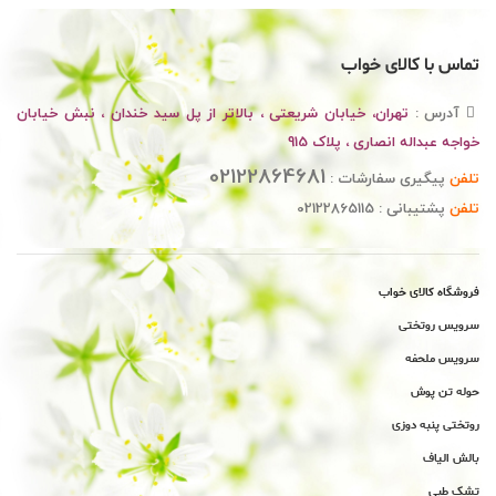
تماس با کالای خواب
آدرس :
تهران، خیابان شریعتی ، بالاتر از پل سید خندان ، نبش خیابان
خواجه عبداله انصاری ، پلاک 915
02122864681
تلفن
پیگیری سفارشات :
تلفن
پشتیبانی : 02122865115
فروشگاه کالای خواب
سرویس روتختی
سرویس ملحفه
حوله تن پوش
روتختی پنبه دوزی
بالش الیاف
تشک طبی