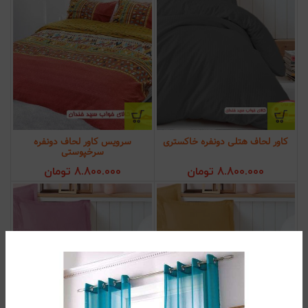
کاور لحاف هتلی دونفره خاکستری
سرویس کاور لحاف دونفره
سرخپوستی
8.800.000
تومان
8.800.000
تومان