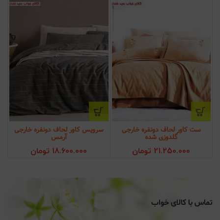
ست کاور لحاف دونفره خارجی
سرویس کاور لحاف دونفره خارجی
گلدوزی شده
آرمس
21.250.000
تومان
18.600.000
تومان
تماس با کالای خواب