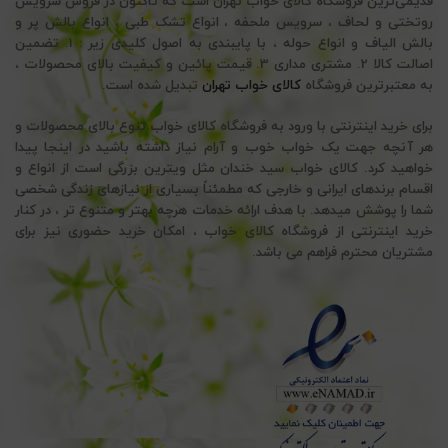
قدیمی‌ترین فروشگاه کالای خواب تهران است که تاکنون در فروش سرویس
روتختی و لحاف ، سرویس ملحفه ، انواع تشک طبی ، انواع بالش پر و
بالش الیاف و انواع حوله ، با پایبندی به اصول کلیدی زیر : 1. تضمین
اصالت کالا 2. مشتری مداری 3. قیمت پائین و کیفیت بالای محصولات ،
به معتبرترین فروشگاه
کالای خواب تهران
تبدیل شده است.
برای خرید اینترنتی با ورود به فروشگاه کالای خواب تنوع بالای محصولات و
هر آنچه جهت یک خواب خوب و آرام نیاز داشته باشید در اینجا پیدا
خواهید کرد. کالای خواب سید خندان مثل ویترین بزرگی است از انواع و
اقسام برندهای ایرانی و خارجی که مطمئناً بسیاری از نیازهای زندگی شخصی
شما را پوشش میدهد. با هدف ارائه خدمات هرچه بهتر و متنوع تر ، در کنار
خرید اینترنتی از فروشگاه کالای خواب ، امکان خرید حضوری نیز برای
مشتریان محترم فراهم می باشد.