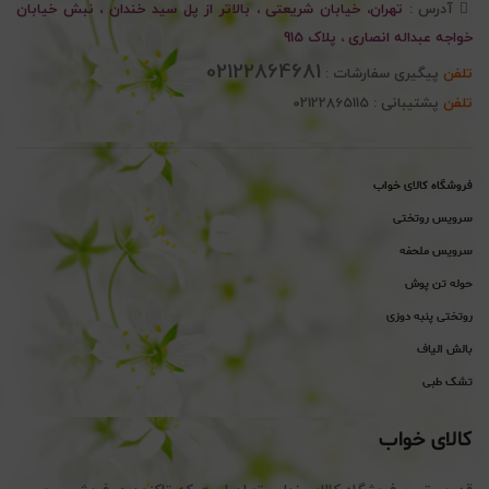
آدرس :
تهران، خیابان شریعتی ، بالاتر از پل سید خندان ، نبش خیابان
خواجه عبداله انصاری ، پلاک 915
02122864681
تلفن
پیگیری سفارشات :
تلفن
پشتیبانی : 02122865115
فروشگاه کالای خواب
سرویس روتختی
سرویس ملحفه
حوله تن پوش
روتختی پنبه دوزی
بالش الیاف
تشک طبی
کالای خواب