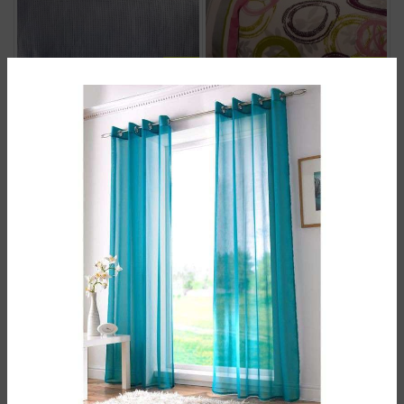
ست کاور لحاف کنون دونفره بوشرون
ست کاور لحاف دونفره BASSIN
VINTAGE طوسی
27.900.000
تومان
25.200.000
تومان