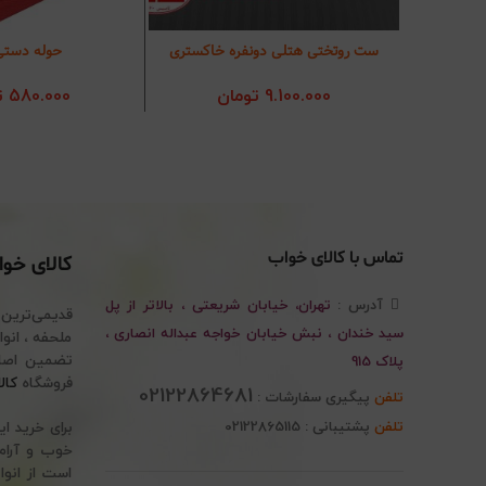
ست روتختی هتلی دونفره خاکستری
حوله دستی 
افزودن به سبد خرید
انتخاب گزی
9.100.000
تومان
580.000
ت
تماس با کالای خواب
کالای خو
آدرس :
تهران، خیابان شریعتی ، بالاتر از پل
قدیمی‌ترین
سید خندان ، نبش خیابان خواجه عبداله انصاری ،
پلاک 915
فروشگاه
کال
02122864681
تلفن
پیگیری سفارشات :
تلفن
پشتیبانی : 02122865115
برای خرید ا
خوب و آرام 
است از انوا