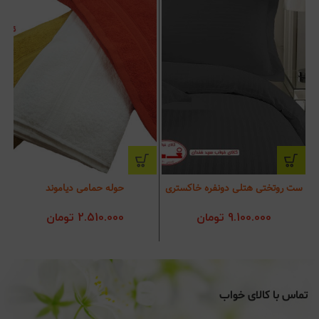
ست روتختی هتلی دونفره خاکستری
حوله حمامی دیاموند
9.100.000
تومان
2.510.000
تومان
تماس با کالای خواب