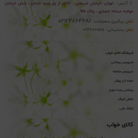
آدرس :
تهران، خیابان شریعتی ، بالاتر از پل سید خندان ، نبش خیابان
خواجه عبداله انصاری ، پلاک 915
02122864681
تلفن
پیگیری سفارشات :
تلفن
پشتیبانی : 02122865115
فروشگاه کالای خواب
سرویس روتختی
سرویس ملحفه
حوله تن پوش
روتختی پنبه دوزی
بالش الیاف
تشک طبی
کالای خواب