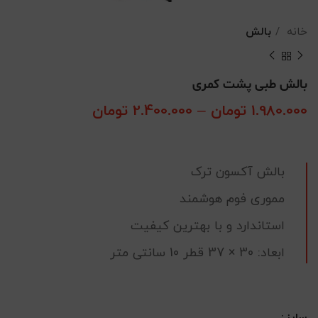
خانه
بالش
بالش طبی پشت کمری
1.980.000
تومان
–
2.400.000
تومان
محدوده قیمت:
1.980.000 توما
تا
2.400.000 تومان
بالش آکسون ترک
مموری فوم هوشمند
استاندارد و با بهترین کیفیت
ابعاد: 30 × 37 قطر 10 سانتی متر
سایز