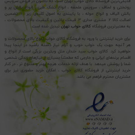
قدیمی‌ترین فروشگاه کالای خواب تهران است که تاکنون در فروش سرویس
روتختی و لحاف ، سرویس ملحفه ، انواع تشک طبی ، انواع بالش پر و
بالش الیاف و انواع حوله ، با پایبندی به اصول کلیدی زیر : 1. تضمین
اصالت کالا 2. مشتری مداری 3. قیمت پائین و کیفیت بالای محصولات ،
به معتبرترین فروشگاه
کالای خواب تهران
تبدیل شده است.
برای خرید اینترنتی با ورود به فروشگاه کالای خواب تنوع بالای محصولات و
هر آنچه جهت یک خواب خوب و آرام نیاز داشته باشید در اینجا پیدا
خواهید کرد. کالای خواب سید خندان مثل ویترین بزرگی است از انواع و
اقسام برندهای ایرانی و خارجی که مطمئناً بسیاری از نیازهای زندگی شخصی
شما را پوشش میدهد. با هدف ارائه خدمات هرچه بهتر و متنوع تر ، در کنار
خرید اینترنتی از فروشگاه کالای خواب ، امکان خرید حضوری نیز برای
مشتریان محترم فراهم می باشد.