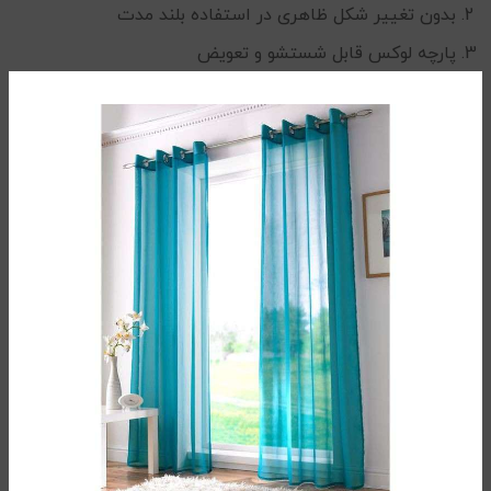
بدون تغییر شکل ظاهری در استفاده بلند مدت
پارچه لوکس قابل شستشو و تعویض
قابلیت شستشو و خشک شدن
روکش صد در صد نخ پنبه
دارای پارچه لطیف با تبادل هوایی عالی
کیفیت بسیار عالی و لوکس
حفظ حالت مناسب کمر در نشستن های طولانی مدت
مناسب برای استفاده در ماشین ها، صندلی ادارات، منازل و
…
راهنمای خرید بالش طبی
3/5
(1 نظر)