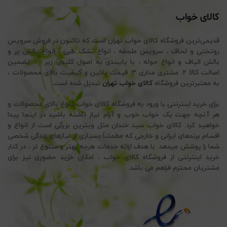
کالای خواب
قدیمی‌ترین فروشگاه کالای خواب تهران است که تاکنون در فروش سرویس
روتختی و لحاف ، سرویس ملحفه ، انواع تشک طبی ، انواع بالش پر و
بالش الیاف و انواع حوله ، با پایبندی به اصول کلیدی زیر : 1. تضمین
اصالت کالا 2. مشتری مداری 3. قیمت پائین و کیفیت بالای محصولات ،
به معتبرترین فروشگاه
کالای خواب تهران
تبدیل شده است.
برای خرید اینترنتی با ورود به فروشگاه کالای خواب تنوع بالای محصولات و
هر آنچه جهت یک خواب خوب و آرام نیاز داشته باشید در اینجا پیدا
خواهید کرد. کالای خواب سید خندان مثل ویترین بزرگی است از انواع و
اقسام برندهای ایرانی و خارجی که مطمئناً بسیاری از نیازهای زندگی شخصی
شما را پوشش میدهد. با هدف ارائه خدمات هرچه بهتر و متنوع تر ، در کنار
خرید اینترنتی از فروشگاه کالای خواب ، امکان خرید حضوری نیز برای
مشتریان محترم فراهم می باشد.