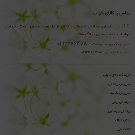
تماس با کالای خواب
آدرس :
تهران، خیابان شریعتی ، بالاتر از پل سید خندان ، نبش خیابان
خواجه عبداله انصاری ، پلاک 915
02122864681
تلفن
پیگیری سفارشات :
تلفن
پشتیبانی : 02122865115
فروشگاه کالای خواب
سرویس روتختی
سرویس ملحفه
حوله تن پوش
روتختی پنبه دوزی
بالش الیاف
تشک طبی