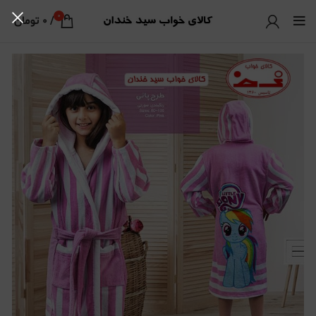
0
/
0
تومان