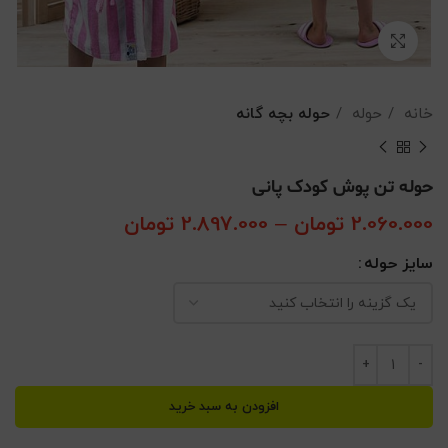
بزرگنمایی تصویر
خانه
حوله
حوله بچه گانه
حوله تن پوش کودک پانی
2.060.000
تومان
–
2.897.000
تومان
محدوده قیمت:
2.060.000 تو
سایز حوله
تا
2.897.000 تومان
افزودن به سبد خرید