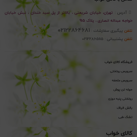
آدرس :
تهران، خیابان شریعتی ، بالاتر از پل سید خندان ، نبش خیابان
خواجه عبداله انصاری ، پلاک 915
02122864681
تلفن
پیگیری سفارشات :
تلفن
پشتیبانی : 02122865115
فروشگاه کالای خواب
سرویس روتختی
سرویس ملحفه
حوله تن پوش
روتختی پنبه دوزی
بالش الیاف
تشک طبی
کالای خواب