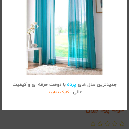
مناسب برای 8 تا 10 سال
سایز 100 :
طول حوله از پشت گردن تا انتها 100 سانتی متر
عرض شانه 41 سانتی متر
طول آستین 46 سانتی متر
دور کمر 109 سانتی متر
مناسب برای 10 تا 12 سال
پرده
جدیدترین مدل های
با دوخت حرفه ای و کیفیت
عالی .
کلیک نمایید.
حوله تن پوش پانی
حوله پود ایران