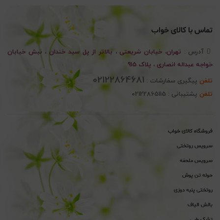
تا
6.695.000 تومان
تماس با کالای خواب
آدرس :
تهران، خیابان شریعتی ، بالاتر از پل سید خندان ، نبش خیابان
خواجه عبداله انصاری ، پلاک 915
02122864681
تلفن
پیگیری سفارشات :
تلفن
پشتیبانی : 02122865115
فروشگاه کالای خواب
سرویس روتختی
سرویس ملحفه
حوله تن پوش
روتختی پنبه دوزی
بالش الیاف
تشک طبی