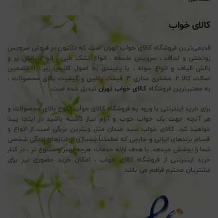
کالای خواب
قدیمی‌ترین فروشگاه کالای خواب تهران است که تاکنون در فروش سرویس
روتختی و لحاف ، سرویس ملحفه ، انواع تشک طبی ، انواع بالش پر و
بالش الیاف و انواع حوله ، با پایبندی به اصول کلیدی زیر : 1. تضمین
اصالت کالا 2. مشتری مداری 3. قیمت پائین و کیفیت بالای محصولات ،
به معتبرترین فروشگاه
کالای خواب تهران
تبدیل شده است.
برای خرید اینترنتی با ورود به فروشگاه کالای خواب تنوع بالای محصولات و
هر آنچه جهت یک خواب خوب و آرام نیاز داشته باشید در اینجا پیدا
خواهید کرد. کالای خواب سید خندان مثل ویترین بزرگی است از انواع و
اقسام برندهای ایرانی و خارجی که مطمئناً بسیاری از نیازهای زندگی شخصی
شما را پوشش میدهد. با هدف ارائه خدمات هرچه بهتر و متنوع تر ، در کنار
خرید اینترنتی از فروشگاه کالای خواب ، امکان خرید حضوری نیز برای
مشتریان محترم فراهم می باشد.