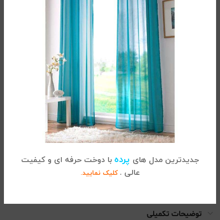
قدرت جذب بالای آب میباشد.
خرید حوله دستی از کالای خواب سید خندان
کالای خواب سید خندان
به عنوان اولین و قدیمی ترین
فروشگاه کالای خواب تهران ، که از سال 1360 مشغول به
فعالیت بوده ، با ضمانت کیفیت و اصالت کالا همواره در تلاش
است تا مشتریان محترم در هنگام خرید احساس راحتی داشته
باشند.
حوله دستی
های عرضه شده در این فروشگاه تماما ضد
حساسیت ، نرم و لطیف و دارای کیفیت و دوام بالا میباشند تا
مصرف کنندگان در هنگام استفاده ، احساس خشنودی و
رضایت کامل داشته باشند.
پرده
جدیدترین مدل های
با دوخت حرفه ای و کیفیت
عالی .
کلیک نمایید.
0/5
(0 نظر)
توضیحات تکمیلی