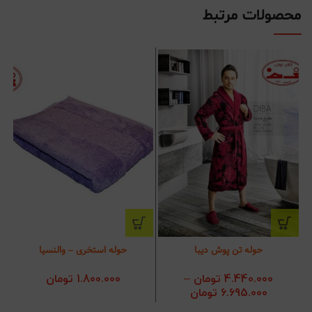
محصولات مرتبط
حوله تن پوش دیبا
حوله استخری – والنسیا
4.440.000
تومان
–
1.800.000
تومان
6.695.000
تومان
محدوده قیمت:
4.440.000 تومان