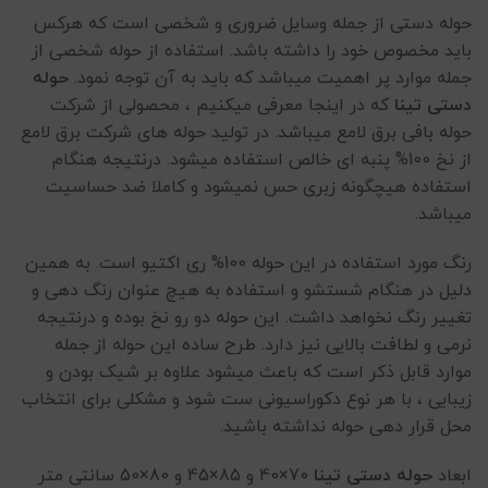
حوله دستی از جمله وسایل ضروری و شخصی است که هرکس
باید مخصوص خود را داشته باشد. استفاده از حوله شخصی از
جمله موارد پر اهمیت میباشد که باید به آن توجه نمود.
حوله
دستی تینا
که در اینجا معرفی میکنیم ، محصولی از شرکت
حوله بافی برق لامع میباشد. در تولید حوله های شرکت برق لامع
از نخ 100% پنبه ای خالص استفاده میشود. درنتیجه هنگام
استفاده هیچگونه زبری حس نمیشود و کاملا ضد حساسیت
میباشد.
رنگ مورد استفاده در این حوله 100% ری اکتیو است. به همین
دلیل در هنگام شستشو و استفاده به هیچ عنوان رنگ دهی و
تغییر رنگ نخواهد داشت. این حوله دو رو نخ بوده و درنتیجه
نرمی و لطافت بالایی نیز دارد. طرح ساده این حوله از جمله
موارد قابل ذکر است که باعث میشود علاوه بر شیک بودن و
زیبایی ، با هر نوع دکوراسیونی ست شود و مشکلی برای انتخاب
محل قرار دهی حوله نداشته باشید.
ابعاد
حوله دستی تینا
70×40 و 85×45 و 80×50 سانتی متر