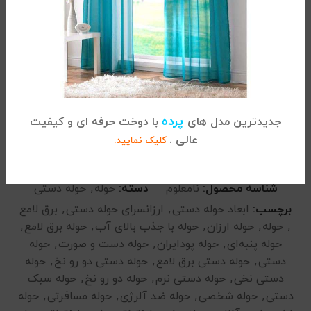
در کنار خرید این محصول، همچین می توانید از انواع
کاور
لحاف یک نفره
موجود در سایت ما دیدن فرمایید.
4/5
(1 نظر)
پرده
جدیدترین مدل های
با دوخت حرفه ای و کیفیت
توضیحات تکمیلی
عالی .
کلیک نمایید.
شناسه محصول:
نامعلوم
دسته:
حوله
,
حوله دستی
برچسب:
ابعاد حوله دستی
,
ارزانسرای حوله دستی
,
برق لامع
,
حوله
,
حوله ارزان
,
حوله با جذب بالای آب
,
حوله برق لامع
,
حوله پنبه‌ای
,
حوله پودایران
,
حوله دست و صورت
,
حوله
دستی
,
حوله دستی برق لامع
,
حوله دستی دو رو نخ
,
حوله
دستی نخی
,
حوله دستی نرم
,
حوله دو رو نخ
,
حوله سبک
دستی
,
حوله شخصی
,
حوله ضد آلرژی
,
حوله مسافرتی
,
حوله