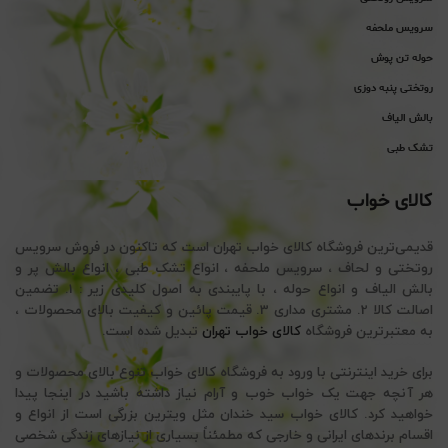
سرویس ملحفه
حوله تن پوش
روتختی پنبه دوزی
بالش الیاف
تشک طبی
کالای خواب
قدیمی‌ترین فروشگاه کالای خواب تهران است که تاکنون در فروش سرویس
روتختی و لحاف ، سرویس ملحفه ، انواع تشک طبی ، انواع بالش پر و
بالش الیاف و انواع حوله ، با پایبندی به اصول کلیدی زیر : 1. تضمین
اصالت کالا 2. مشتری مداری 3. قیمت پائین و کیفیت بالای محصولات ،
به معتبرترین فروشگاه
کالای خواب تهران
تبدیل شده است.
برای خرید اینترنتی با ورود به فروشگاه کالای خواب تنوع بالای محصولات و
هر آنچه جهت یک خواب خوب و آرام نیاز داشته باشید در اینجا پیدا
خواهید کرد. کالای خواب سید خندان مثل ویترین بزرگی است از انواع و
اقسام برندهای ایرانی و خارجی که مطمئناً بسیاری از نیازهای زندگی شخصی