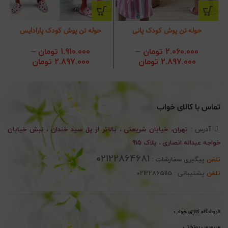
حوله تن پوش کودک پانی
حوله تن پوش کودک پارادایس
2.060.000
تومان
–
1.910.000
تومان
–
2.897.000
تومان
محدوده قیمت:
2.897.000
تومان
محدوده ق
2.060.000 تومان
00
تا
تا
2.897.000 تومان
2.897.000 تومان
تماس با کالای خواب
آدرس :
تهران، خیابان شریعتی ، بالاتر از پل سید خندان ، نبش خیابان
خواجه عبداله انصاری ، پلاک 915
02122864681
تلفن
پیگیری سفارشات :
تلفن
پشتیبانی : 02122865115
فروشگاه کالای خواب
سرویس روتختی