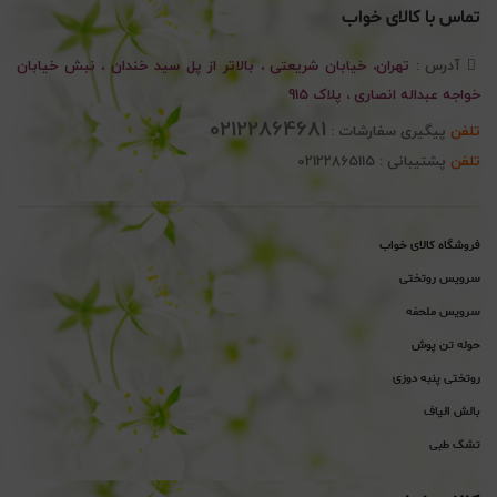
تماس با کالای خواب
آدرس :
تهران، خیابان شریعتی ، بالاتر از پل سید خندان ، نبش خیابان
خواجه عبداله انصاری ، پلاک 915
02122864681
تلفن
پیگیری سفارشات :
تلفن
پشتیبانی : 02122865115
فروشگاه کالای خواب
سرویس روتختی
سرویس ملحفه
حوله تن پوش
روتختی پنبه دوزی
بالش الیاف
تشک طبی