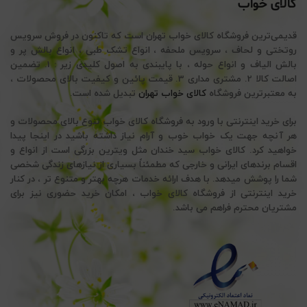
کالای خواب
قدیمی‌ترین فروشگاه کالای خواب تهران است که تاکنون در فروش سرویس
روتختی و لحاف ، سرویس ملحفه ، انواع تشک طبی ، انواع بالش پر و
بالش الیاف و انواع حوله ، با پایبندی به اصول کلیدی زیر : 1. تضمین
اصالت کالا 2. مشتری مداری 3. قیمت پائین و کیفیت بالای محصولات ،
به معتبرترین فروشگاه
کالای خواب تهران
تبدیل شده است.
برای خرید اینترنتی با ورود به فروشگاه کالای خواب تنوع بالای محصولات و
هر آنچه جهت یک خواب خوب و آرام نیاز داشته باشید در اینجا پیدا
خواهید کرد. کالای خواب سید خندان مثل ویترین بزرگی است از انواع و
اقسام برندهای ایرانی و خارجی که مطمئناً بسیاری از نیازهای زندگی شخصی
شما را پوشش میدهد. با هدف ارائه خدمات هرچه بهتر و متنوع تر ، در کنار
خرید اینترنتی از فروشگاه کالای خواب ، امکان خرید حضوری نیز برای
مشتریان محترم فراهم می باشد.