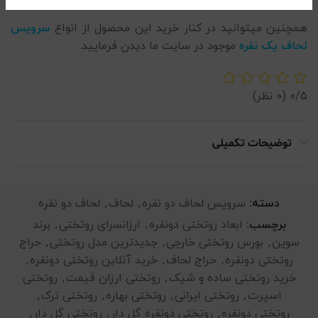
همچنین میتوانید در کنار خرید این محصول از انواع
سرویس
لحاف یک نفره
موجود در سایت ما دیدن فرمایید.
0/5
(0 نظر)
توضیحات تکمیلی
دسته:
سرویس لحاف دو نفره
,
لحاف
,
لحاف دو نفره
برچسب:
ابعاد روتختی دونفره
,
ارزانسرای روتختی
,
برند
سوین
,
بورس روتختی خارجی
,
جدیدترین مدل روتختی
,
حراج
روتختی دونفره
,
حراج لحاف
,
خرید آنلاین روتختی دونفره
,
خرید روتختی ساده و شیک
,
روتختی ارزان قیمت
,
روتختی
اسپرت
,
روتختی ایرانی
,
روتختی بهاره
,
روتختی ترک
,
روتختی دونفره
,
روتختی دونفره گل دار
,
روتختی گل دار
,