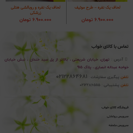
لحاف یک نفره – طرح موتیف
لحاف یک نفره و روبالشی هتلی
س
زرشکی
6.900.000
تومان
6.900.000
تومان
تماس با کالای خواب
آدرس :
تهران، خیابان شریعتی ، بالاتر از پل سید خندان ، نبش خیابان
خواجه عبداله انصاری ، پلاک 915
02122864681
تلفن
پیگیری سفارشات :
تلفن
پشتیبانی : 02122865115
فروشگاه کالای خواب
سرویس روتختی
سرویس ملحفه