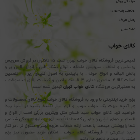
حوله تن پوش
روتختی پنبه دوزی
بالش الیاف
تشک طبی
کالای خواب
قدیمی‌ترین فروشگاه کالای خواب تهران است که تاکنون در فروش سرویس
روتختی و لحاف ، سرویس ملحفه ، انواع تشک طبی ، انواع بالش پر و
بالش الیاف و انواع حوله ، با پایبندی به اصول کلیدی زیر : 1. تضمین
اصالت کالا 2. مشتری مداری 3. قیمت پائین و کیفیت بالای محصولات ،
به معتبرترین فروشگاه
کالای خواب تهران
تبدیل شده است.
برای خرید اینترنتی با ورود به فروشگاه کالای خواب تنوع بالای محصولات و
هر آنچه جهت یک خواب خوب و آرام نیاز داشته باشید در اینجا پیدا
خواهید کرد. کالای خواب سید خندان مثل ویترین بزرگی است از انواع و
اقسام برندهای ایرانی و خارجی که مطمئناً بسیاری از نیازهای زندگی شخصی
شما را پوشش میدهد. با هدف ارائه خدمات هرچه بهتر و متنوع تر ، در کنار
خرید اینترنتی از فروشگاه کالای خواب ، امکان خرید حضوری نیز برای
مشتریان محترم فراهم می باشد.