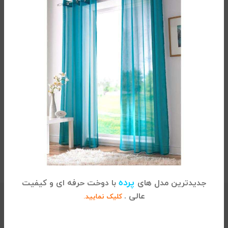
نرمی و لطافت از طول عمر بالایی برخوردار است. پارچه آن اصل
ترک بوده و توسط شرکت سوین دوخت و بسته بندی می شود.
تمام نخ بودن پارچه این سرویس ملحفه یک نفره باعث
شفافیت چاپ آن شده و ثبات رنگی بالایی در استفاده طولانی
مدت دارد.
سرویس ملحفه 3 تکه
0/5
(0 نظر)
توضیحات تکمیلی
پرده
جدیدترین مدل های
با دوخت حرفه ای و کیفیت
عالی .
دسته:
ملحفه
,
ملحفه یک نفره
,
ملحفه یک نفره 3 تکه 120
کلیک نمایید.
برچسب:
خرید اینترنتی ملحفه یک نفره
,
روتختی سایز 120
,
سرویس ملحفه 120
,
فروش ملحفه یک نفره 3 تکه
,
قیمت