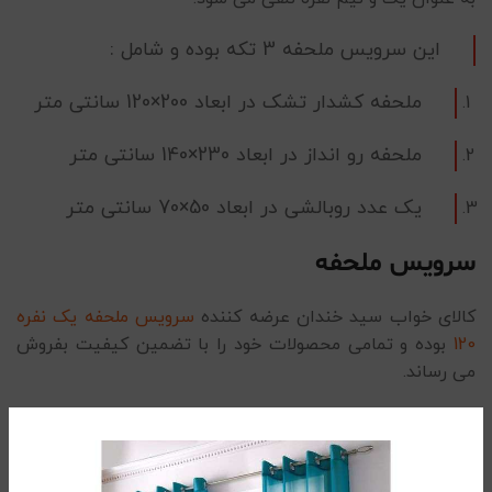
این سرویس ملحفه 3 تکه بوده و شامل :
ملحفه کشدار تشک در ابعاد 200×120 سانتی متر
ملحفه رو انداز در ابعاد 230×140 سانتی متر
یک عدد روبالشی در ابعاد 50×70 سانتی متر
سرویس ملحفه
کالای خواب سید خندان عرضه کننده
سرویس ملحفه یک نفره
120
بوده و تمامی محصولات خود را با تضمین کیفیت بفروش
می رساند.
ملحفه یکنفره
پارچه این محصول از الیاف طبیعی نخ کتان بوده که در کنار