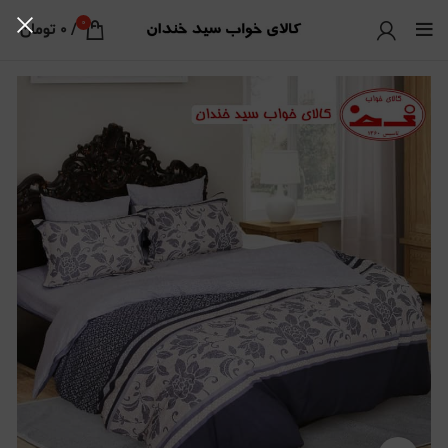
0
/
0
تومان