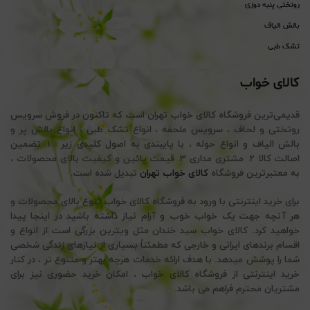
روتختی پنبه دوزی
بالش الیاف
تشک طبی
کالای خواب
قدیمی‌ترین فروشگاه کالای خواب تهران است که تاکنون در فروش سرویس
روتختی و لحاف ، سرویس ملحفه ، انواع تشک طبی ، انواع بالش پر و
بالش الیاف و انواع حوله ، با پایبندی به اصول کلیدی زیر : 1. تضمین
اصالت کالا 2. مشتری مداری 3. قیمت پائین و کیفیت بالای محصولات ،
به معتبرترین فروشگاه
کالای خواب تهران
تبدیل شده است.
برای خرید اینترنتی با ورود به فروشگاه کالای خواب تنوع بالای محصولات و
هر آنچه جهت یک خواب خوب و آرام نیاز داشته باشید در اینجا پیدا
خواهید کرد. کالای خواب سید خندان مثل ویترین بزرگی است از انواع و
اقسام برندهای ایرانی و خارجی که مطمئناً بسیاری از نیازهای زندگی شخصی
شما را پوشش میدهد. با هدف ارائه خدمات هرچه بهتر و متنوع تر ، در کنار
خرید اینترنتی از فروشگاه کالای خواب ، امکان خرید حضوری نیز برای
مشتریان محترم فراهم می باشد.