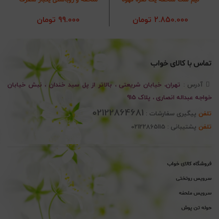
2.850.000
تومان
99.000
تومان
تماس با کالای خواب
آدرس :
تهران، خیابان شریعتی ، بالاتر از پل سید خندان ، نبش خیابان
خواجه عبداله انصاری ، پلاک 915
02122864681
تلفن
پیگیری سفارشات :
تلفن
پشتیبانی : 02122865115
فروشگاه کالای خواب
سرویس روتختی
سرویس ملحفه
حوله تن پوش