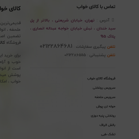
تماس با کالای خواب
کالای خو
آدرس :
تهران، خیابان شریعتی ، بالاتر از پل
قدیمی‌ترین
سید خندان ، نبش خیابان خواجه عبداله انصاری ،
پلاک 915
فروشگاه
کال
02122864681
تلفن
پیگیری سفارشات :
تلفن
پشتیبانی : 02122865115
برای خرید ا
خوب و آرام 
است از انوا
پوشش میدهد.
فروشگاه کالای خواب
خواب ، امکا
سرویس روتختی
سرویس ملحفه
حوله تن پوش
روتختی پنبه دوزی
بالش الیاف
تشک طبی