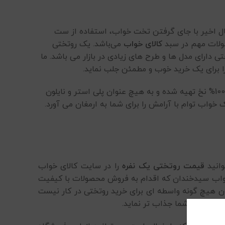
سال اخیر با جای گرفتن تخت خواب، استفاده از ست
ولات مهم در سبد
کالای خواب
می‌باشد. یک روتختی
ختی دارای مدل ها و طرح های زیادی در بازار می باشد.
ما
ا برای یک خرید خوب و مطمئن جلب نماید.
این روتختی به صورت دو رو طراحی شده که هر طرف آن، طرحی زیبا و متفاوت از طرف دیگر آن را دارد. این روتختی از جنس 100% نخ تهیه شده و به هیچ عنوان پلی استر و نایلون
خواب توام با آرامش را برای شما به ارمغان می آورد.
وانید
قیمت روتختی یک نفره
را در سایت کالای خواب
ی خواب سیدخندان که اقدام به فروش محصولات با کیفیت
ون هیچ گونه واسطه ای برای خرید روتختی در کار نیست
 را برای شما جذاب تر نماید.