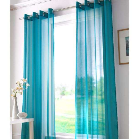
ید می باشد،
خرید روتختی
از
کالای خواب
، شامل ضمانت برای خرید
ست که در هنگام خرید باید دقت کنید. ارسال تمامی محصولات بصور
160×220
 دو رویه
سانتی متر ، و یک عدد روبالشی می باشد.