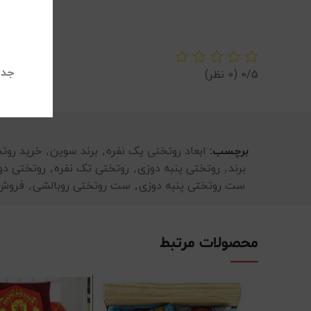
جدی
0/5
(0 نظر)
برچسب:
ابعاد روتختی یک نفره
,
برند سوین
,
خرید روت
برند
,
روتختی پنبه دوزی
,
روتختی تک نفره
,
روتختی دو 
ست روتختی پنبه دوزی
,
ست روتختی روبالشی
,
فروش 
محصولات مرتبط