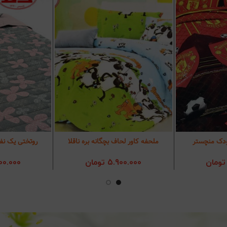
دک منچستر
ملحفه کاور لحاف بچگانه بره ناقلا
روتختی یک نفر
د خرید
افزودن به سبد خرید
افزودن 
تومان
5.900.000
تومان
00.000