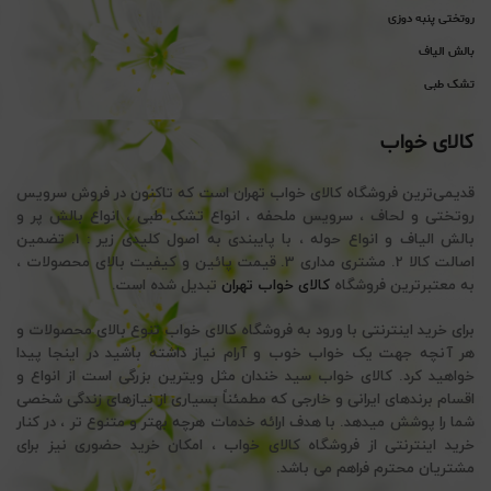
روتختی پنبه دوزی
بالش الیاف
تشک طبی
کالای خواب
قدیمی‌ترین فروشگاه کالای خواب تهران است که تاکنون در فروش سرویس
روتختی و لحاف ، سرویس ملحفه ، انواع تشک طبی ، انواع بالش پر و
بالش الیاف و انواع حوله ، با پایبندی به اصول کلیدی زیر : 1. تضمین
اصالت کالا 2. مشتری مداری 3. قیمت پائین و کیفیت بالای محصولات ،
به معتبرترین فروشگاه
کالای خواب تهران
تبدیل شده است.
برای خرید اینترنتی با ورود به فروشگاه کالای خواب تنوع بالای محصولات و
هر آنچه جهت یک خواب خوب و آرام نیاز داشته باشید در اینجا پیدا
خواهید کرد. کالای خواب سید خندان مثل ویترین بزرگی است از انواع و
اقسام برندهای ایرانی و خارجی که مطمئناً بسیاری از نیازهای زندگی شخصی
شما را پوشش میدهد. با هدف ارائه خدمات هرچه بهتر و متنوع تر ، در کنار
خرید اینترنتی از فروشگاه کالای خواب ، امکان خرید حضوری نیز برای
مشتریان محترم فراهم می باشد.