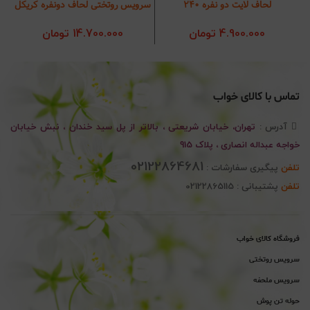
لحاف لایت دو نفره 240
سرویس روتختی لحاف دونفره کریکل
4.900.000
تومان
14.700.000
تومان
تماس با کالای خواب
آدرس :
تهران، خیابان شریعتی ، بالاتر از پل سید خندان ، نبش خیابان
خواجه عبداله انصاری ، پلاک 915
02122864681
تلفن
پیگیری سفارشات :
تلفن
پشتیبانی : 02122865115
فروشگاه کالای خواب
سرویس روتختی
سرویس ملحفه
حوله تن پوش