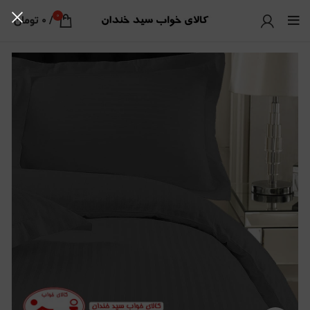
0
/
0
تومان