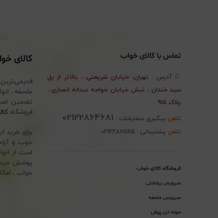
تماس با کالای خواب
کالای خو
آدرس :
تهران، خیابان شریعتی ، بالاتر از پل
قدیمی‌ترین
سید خندان ، نبش خیابان خواجه عبداله انصاری ،
پلاک 915
فروشگاه
کال
02122864681
تلفن
پیگیری سفارشات :
تلفن
پشتیبانی : 02122865115
برای خرید ا
خوب و آرام 
است از انوا
پوشش میدهد.
فروشگاه کالای خواب
خواب ، امکا
سرویس روتختی
سرویس ملحفه
حوله تن پوش