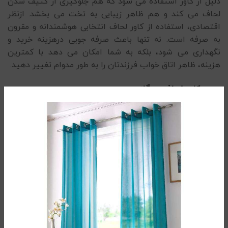
دلیل از کاور استفاده می شود که هم جلوگیری از کثیف شدن
لحاف می کند و هم ظاهر زیبایی به تخت می بخشد. ازنظر
اقتصادی، استفاده از کاور لحاف انتخابی هوشمندانه و مقرون
به صرفه است. نه تنها باعث صرفه جویی درهزینه خرید و
نگهداری می شود، بلکه به شما امکان می دهد با کمترین
هزینه، ظاهر اتاق خواب فرزندتان را به طور مدوام تغییر دهید.
ست کاور لحاف بچگانه
این ست کاور لحاف شامل ۴ تکه
:
یک عدد کاور لحاف در ابعاد 160×220 سانتی‌متر – زیپ‌دار
برای سهولت استفاده
یک عدد ملحفه کشدار تشک در ابعاد 120×200 سانتی‌متر که
متناسب با اندازه تشک‌های استاندارد است
دو عدد روبالشی در اندازه 50×70 سانتی‌متر که به راحتی بر
روی بالش‌های کودک قرار می‌گیرد