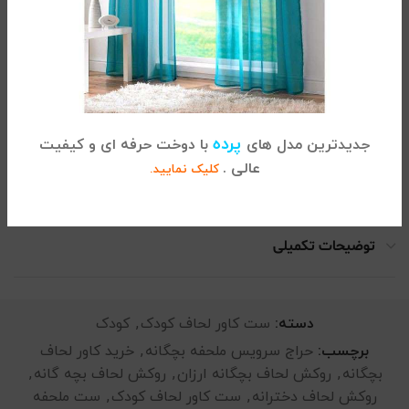
قیمت و خرید کاور لحاف کودک
این سرویس شامل لحاف نمی‌باشد.
همچنین در کنار خرید این محصول می توانید از انواع
سرویس
روتختی بچگانه
موجود در فروشگاه ما دیدن فرمایید.
پرده
جدیدترین مدل های
با دوخت حرفه ای و کیفیت
عالی .
کلیک نمایید.
0/5
(0 نظر)
توضیحات تکمیلی
دسته:
ست کاور لحاف کودک
,
کودک
برچسب:
حراج سرویس ملحفه بچگانه
,
خرید کاور لحاف
بچگانه
,
روکش لحاف بچگانه ارزان
,
روکش لحاف بچه گانه
,
روکش لحاف دخترانه
,
ست کاور لحاف کودک
,
ست ملحفه