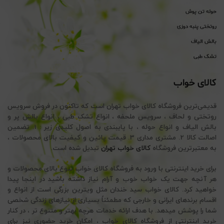
حوله تن پوش
روتختی پنبه دوزی
بالش الیاف
تشک طبی
کالای خواب
قدیمی‌ترین فروشگاه کالای خواب تهران است که تاکنون در فروش سرویس
روتختی و لحاف ، سرویس ملحفه ، انواع تشک طبی ، انواع بالش پر و
بالش الیاف و انواع حوله ، با پایبندی به اصول کلیدی زیر : 1. تضمین
اصالت کالا 2. مشتری مداری 3. قیمت پائین و کیفیت بالای محصولات ،
به معتبرترین فروشگاه
کالای خواب تهران
تبدیل شده است.
برای خرید اینترنتی با ورود به فروشگاه کالای خواب تنوع بالای محصولات و
هر آنچه جهت یک خواب خوب و آرام نیاز داشته باشید در اینجا پیدا
خواهید کرد. کالای خواب سید خندان مثل ویترین بزرگی است از انواع و
اقسام برندهای ایرانی و خارجی که مطمئناً بسیاری از نیازهای زندگی شخصی
شما را پوشش میدهد. با هدف ارائه خدمات هرچه بهتر و متنوع تر ، در کنار
خرید اینترنتی از فروشگاه کالای خواب ، امکان خرید حضوری نیز برای