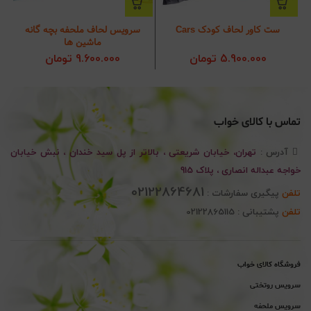
ست کاور لحاف کودک Cars
سرویس لحاف ملحفه بچه گانه
ماشین ها
5.900.000
تومان
9.600.000
تومان
تماس با کالای خواب
آدرس :
تهران، خیابان شریعتی ، بالاتر از پل سید خندان ، نبش خیابان
خواجه عبداله انصاری ، پلاک 915
02122864681
تلفن
پیگیری سفارشات :
تلفن
پشتیبانی : 02122865115
فروشگاه کالای خواب
سرویس روتختی
سرویس ملحفه