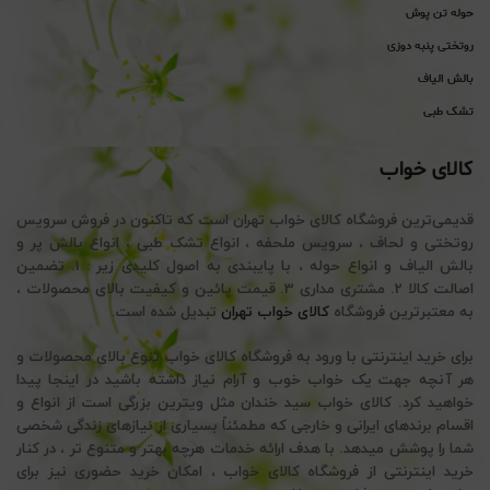
حوله تن پوش
روتختی پنبه دوزی
بالش الیاف
تشک طبی
کالای خواب
قدیمی‌ترین فروشگاه کالای خواب تهران است که تاکنون در فروش سرویس
روتختی و لحاف ، سرویس ملحفه ، انواع تشک طبی ، انواع بالش پر و
بالش الیاف و انواع حوله ، با پایبندی به اصول کلیدی زیر : 1. تضمین
اصالت کالا 2. مشتری مداری 3. قیمت پائین و کیفیت بالای محصولات ،
به معتبرترین فروشگاه
کالای خواب تهران
تبدیل شده است.
برای خرید اینترنتی با ورود به فروشگاه کالای خواب تنوع بالای محصولات و
هر آنچه جهت یک خواب خوب و آرام نیاز داشته باشید در اینجا پیدا
خواهید کرد. کالای خواب سید خندان مثل ویترین بزرگی است از انواع و
اقسام برندهای ایرانی و خارجی که مطمئناً بسیاری از نیازهای زندگی شخصی
شما را پوشش میدهد. با هدف ارائه خدمات هرچه بهتر و متنوع تر ، در کنار
خرید اینترنتی از فروشگاه کالای خواب ، امکان خرید حضوری نیز برای