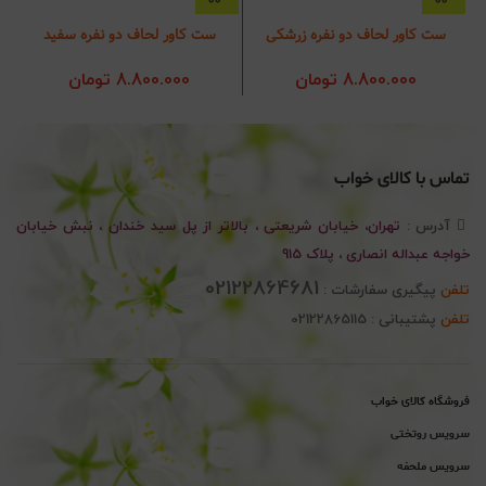
ست کاور لحاف دو نفره زرشکی
ست کاور لحاف دو نفره سفید
سر
8.800.000
تومان
8.800.000
تومان
تماس با کالای خواب
آدرس :
تهران، خیابان شریعتی ، بالاتر از پل سید خندان ، نبش خیابان
خواجه عبداله انصاری ، پلاک 915
02122864681
تلفن
پیگیری سفارشات :
تلفن
پشتیبانی : 02122865115
فروشگاه کالای خواب
سرویس روتختی
سرویس ملحفه