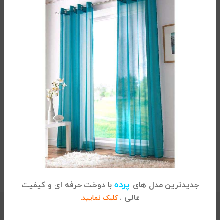
یک عدد
کاور لحاف زیپ دار
دو عدد
روبالشی
بفروش می رسد.
لحاف
در هنگام خرید دقت شود که این سرویس ملحفه فاقد
می باشد.
اما می توانید از این لینک انواع
لحاف سفید
های
موجود در کالای خواب را مشاهده نموده و سفارش دهید.
0/5
(0 نظر)
توضیحات تکمیلی
پرده
جدیدترین مدل های
با دوخت حرفه ای و کیفیت
عالی .
کلیک نمایید.
دسته:
کاور لحاف 4 تکه
,
کاور لحاف دو نفره
,
ملحفه
برچسب:
پوشش لحاف
,
حراج لحاف و ملحفه
,
خرید ست کاور