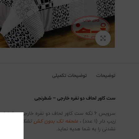
بزرگنمایی تصویر
توضیحات
توضیحات تکمیلی
ست کاور لحاف دو نفره خارجی – شطرنجی
سرویس 6 تکه ست کاور لحاف دو نفره خارجی – شطرنجی با تراکم بافت 144 تقاطع تار و پود در هر اینچ که باعث بالا رفتن کیفیت آن شده است. این محصول شامل :
زیپ دار
(1 عدد) ،
ملحفه تک بدون کش
تشک
(یک عدد) و 4 
نشدنی را به شما هدیه نماید
.