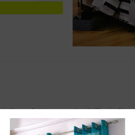
عدد
روبالشی
نرم و لطیف می باشد. ملحفه این سرویس ضد حسا