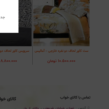
جدی
ست کاور لحاف دو نفره خارجی – آمالیس
سرویس کاور لحاف دو 
افزودن به سبد خرید
افزودن به سب
10.500.000
تومان
8.800.000
تماس با کالای خواب
کالای خو
آدرس :
تهران، خیابان شریعتی ، بالاتر از پل