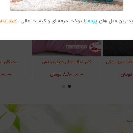
پرده
دترین مدل های
با دوخت حرفه ای و کیفیت عالی .
کلیک نمای
نفره دنیز مشکی
کاور لحاف هتلی دونفره بنفش
ست کاور لح
د خرید
افزودن به سبد خرید
افزودن 
تومان
8.800.000
تومان
00.000
اب