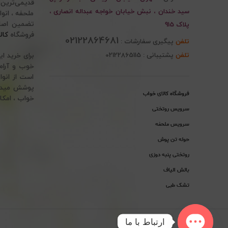
قدیمی‌ترین
سید خندان ، نبش خیابان خواجه عبداله انصاری ،
پلاک 915
فروشگاه
کال
02122864681
تلفن
پیگیری سفارشات :
تلفن
پشتیبانی : 02122865115
برای خرید ا
خوب و آرام 
است از انوا
پوشش میدهد.
فروشگاه کالای خواب
خواب ، امکا
سرویس روتختی
سرویس ملحفه
حوله تن پوش
روتختی پنبه دوزی
بالش الیاف
تشک طبی
ارتباط با ما