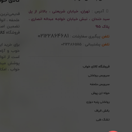
کالای خو
آدرس :
تهران، خیابان شریعتی ، بالاتر از پل
قدیمی‌ترین
سید خندان ، نبش خیابان خواجه عبداله انصاری ،
پلاک 915
فروشگاه
کال
02122864681
تلفن
پیگیری سفارشات :
تلفن
پشتیبانی : 02122865115
برای خرید ا
خوب و آرام 
است از انوا
پوشش میدهد.
فروشگاه کالای خواب
خواب ، امکا
سرویس روتختی
سرویس ملحفه
حوله تن پوش
روتختی پنبه دوزی
بالش الیاف
تشک طبی