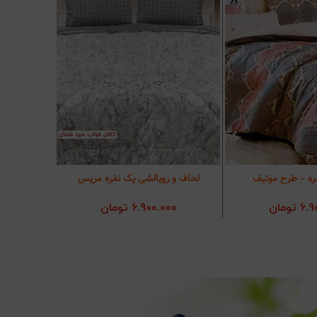
ره – طرح موتیف
لحاف و روبالشی یک نفره مریس
لح
به سبد خرید
افزودن به سبد خرید
افز
6.9
تومان
6.900.000
تومان
00