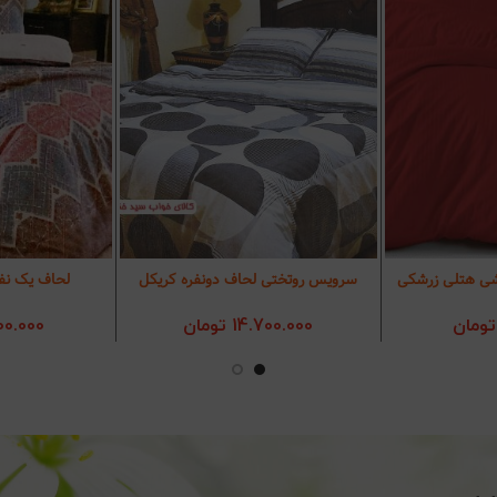
لشی هتلی زرشکی
سرویس روتختی لحاف دونفره کریکل
لحاف یک نف
د خرید
افزودن به سبد خرید
افزودن 
تومان
14.700.000
تومان
00.000