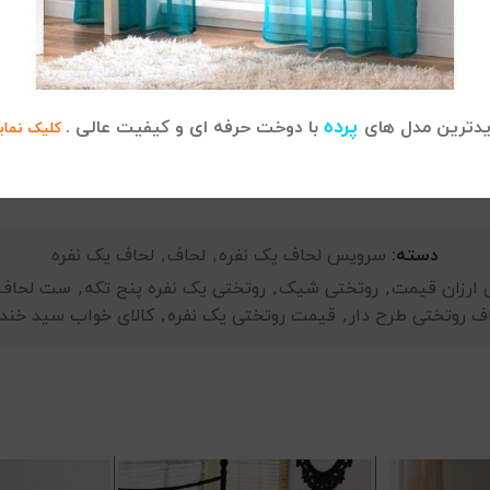
یژگی را بوجود می آورد که بتواند به راحتی با هر رنگ اتاق خواب
ه
پرده
دترین مدل های
با دوخت حرفه ای و کیفیت عالی .
کلیک نمای
دسته:
سرویس لحاف یک نفره
,
لحاف
,
لحاف یک نفره
 ارزان قیمت
,
روتختی شیک
,
روتختی یک نفره پنج تکه
,
ست لحاف روت
ف روتختی طرح دار
,
قیمت روتختی یک نفره
,
کالای خواب سید خند