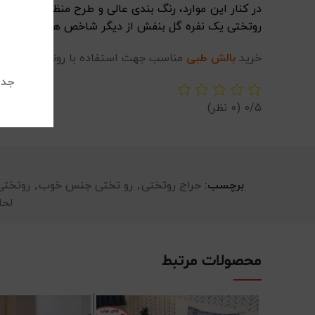
در کنار این موارد، رنگ بندی عالی و طرح منظم، این و
روتختی یک نفره گل بنفش از دیگر شاخص های آن است.
خرید
بالش طبی
مناسب جهت استفاده با روتختی یک نفر
جدی
0/5
(0 نظر)
برچسب:
حراج روتختی
,
رو تختی جنس خوب
,
روتختی
لحا
محصولات مرتبط