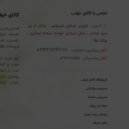
تماس با کالای خواب
کالای خو
آدرس :
تهران، خیابان شریعتی ، بالاتر از پل
قدیمی‌ترین
سید خندان ، نبش خیابان خواجه عبداله انصاری ،
پلاک 915
فروشگاه
کال
02122864681
تلفن
پیگیری سفارشات :
تلفن
پشتیبانی : 02122865115
برای خرید ا
خوب و آرام 
است از انوا
پوشش میدهد.
فروشگاه کالای خواب
خواب ، امکا
سرویس روتختی
سرویس ملحفه
حوله تن پوش
روتختی پنبه دوزی
بالش الیاف