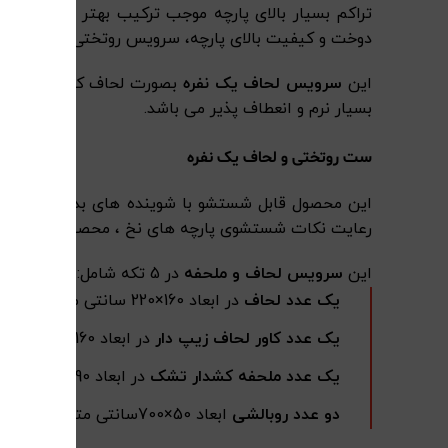
تراکم بسیار بالای پارچه موجب ترکیب بهتر چاپ و است
دوخت و کیفیت بالای پارچه،
سرویس روتختی و لحاف یکن
این
سرویس لحاف یک نفره
بسیار نرم و انعطاف پذیر می باشد.
ست روتختی و لحاف یک نفره
رعایت نکات شستشوی پارچه های نخ ، محصول به هیچ عن
این
سرویس لحاف و ملحفه
در 5 تکه شامل:
یک عدد لحاف
در ابعاد 160×220 سانتی متر
یک عدد کاور لحاف زیپ دار
در ابعاد 160×220 سانتی متر
یک عدد ملحفه کشدار تشک
در ابعاد 90×200 سانتی متر با ارتفاع 27 سانتی متر
دو عدد روبالشی
ابعاد 50×700سانتی متر و با تضمین اصالت کالا بصورت اینترنتی عرضه می شود.