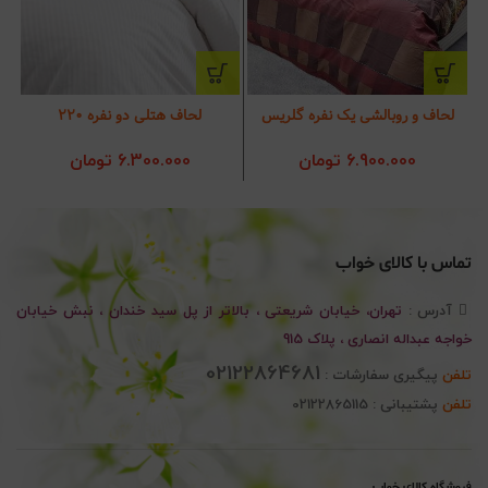
لحاف و روبالشی یک نفره گلریس
لحاف هتلی دو نفره 220
لح
6.900.000
تومان
6.300.000
تومان
تماس با کالای خواب
آدرس :
تهران، خیابان شریعتی ، بالاتر از پل سید خندان ، نبش خیابان
خواجه عبداله انصاری ، پلاک 915
02122864681
تلفن
پیگیری سفارشات :
تلفن
پشتیبانی : 02122865115
فروشگاه کالای خواب