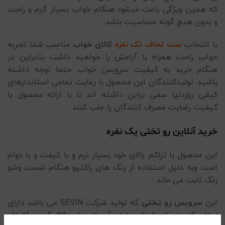
که همین ویژگی باعث میشود هنگام خواب بسیار گرم و راحت
و بدون هیچ گونه حساسیت باشد.
با انتخاب
ست لحاف تک نفر
ه
کالای خواب
مناسب شما تجربه
خواب راحت همراه با آرامش را خواهید داشت بنابراین در
هنگام خرید به کیفیت سرویس خواب حتما توجه داشته
باشید. تولیدکنندگان این محصول با رعایت تمامی استاندارهای
کیفی روزدنیا سعی براین داشته اند تا با ارائه محصول با
کیفیت رضایت مصرف کنندگان را جلب کنند.
خرید آنلاین رو تختی یک نفره
این محصول با تراکم بالای خود بسیار نرم و با کیفت و با دوام
است وبه دلیل استفاده از رنگ های راکتیو هنگام شست وشو
رنگ ثابت می ماند .
این
سرویس رو تختی
که تولید شرکت SEVIN می باشد دارای
لحاف کاوردار که الیاف داخل آن از ورق 350 گرمی (الیاف