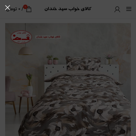
0
/
0
تومان