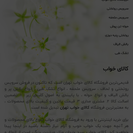
سرویس روتختی
سرویس ملحفه
حوله تن پوش
روتختی پنبه دوزی
بالش الیاف
تشک طبی
کالای خواب
قدیمی‌ترین فروشگاه کالای خواب تهران است که تاکنون در فروش سرویس
روتختی و لحاف ، سرویس ملحفه ، انواع تشک طبی ، انواع بالش پر و
بالش الیاف و انواع حوله ، با پایبندی به اصول کلیدی زیر : 1. تضمین
اصالت کالا 2. مشتری مداری 3. قیمت پائین و کیفیت بالای محصولات ،
به معتبرترین فروشگاه
کالای خواب تهران
تبدیل شده است.
برای خرید اینترنتی با ورود به فروشگاه کالای خواب تنوع بالای محصولات و
هر آنچه جهت یک خواب خوب و آرام نیاز داشته باشید در اینجا پیدا
خواهید کرد. کالای خواب سید خندان مثل ویترین بزرگی است از انواع و