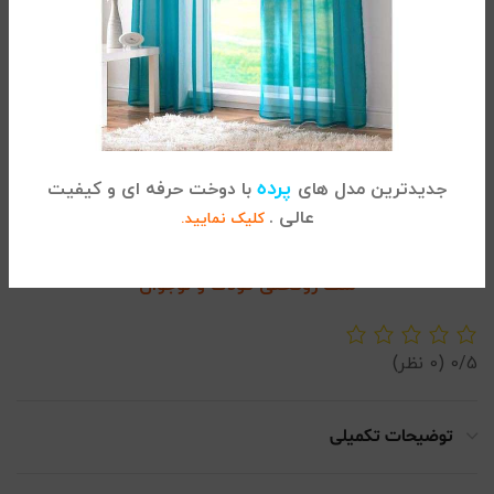
ﺛﺒﺎت رﻧﮓ
ﻋﺪم ﭘﺮزدﻫﯽ
ﻟﻄﺎﻓﺖ و ﻧﺮﻣﯽ پارچه
عدم آﺑﺮﻓﺖ
پرده
ضد حساسیت و آنتی باکتریال بودن
جدیدترین مدل های
با دوخت حرفه ای و کیفیت
عالی .
کلیک نمایید.
آن اشاره کرد.
ست روتختی کودک و نوجوان
0/5
(0 نظر)
توضیحات تکمیلی