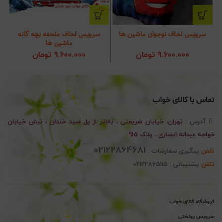
سرویس لحاف نوجوان ماشین ها
سرویس لحاف ملحفه بچه گانه
ماشین ها
9.600.000
تومان
9.600.000
تومان
تماس با کالای خواب
آدرس :
تهران، خیابان شریعتی ، بالاتر از پل سید خندان ، نبش خیابان
خواجه عبداله انصاری ، پلاک 915
02122864681
تلفن
پیگیری سفارشات :
تلفن
پشتیبانی : 02122865115
فروشگاه کالای خواب
سرویس روتختی