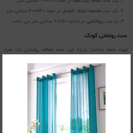
یک عدد
لحاف یک نفره
در ابعاد 160×220 سانتی متر
یک عدد
ملحفه تشک کشدار
در ابعاد 120×200 سانتی متر
دو عدد
روبالشی
در اندازه 50×70 سانتی متر می باشد.
ست روتختی کودک
جهت حفظ سلامت پارچه این
ست لحاف
روتختی یک نفره
کودک ، در هنگام شستشو از پودرهای آنزیم دار استفاده نکنید.
بهترین حالت استفاده از مایع لباسشویی و آب ولرم با دمای 30
درجه می باشد.
محصول ارائه شده از پارچه با کیفیت تهیه شده و در یکی از
معتبرین شرکت های چاپ پارچه با استفاده از رنگهای درجه ۱ و
ری اکتیو تولید شده است. الیاف به کار رفته در تولید لحاف
این ست روتختی بچگانه، ۳۵۰ الی ۴۰۰ گرم ویسکوز بوده که
باعث پف و حجم بسیار متناسب لحاف گردیده است.
از دیگر ﺧﺼﻮﺻﯿﺎت این
سرویس لحاف
می توان به: