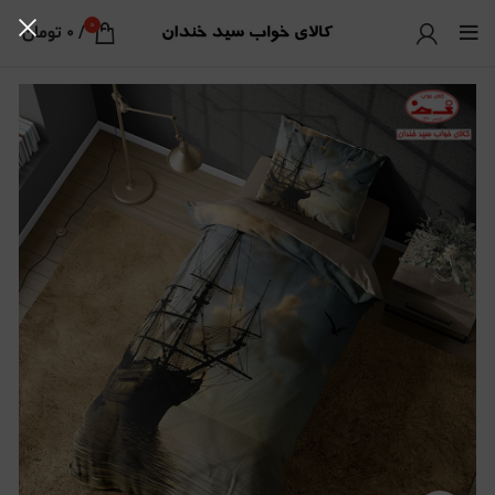
0
/
0
تومان