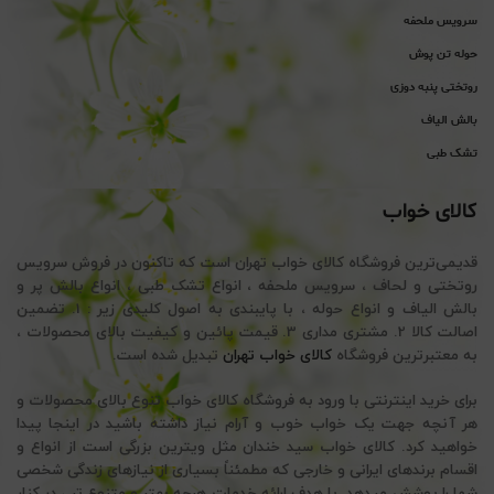
سرویس ملحفه
حوله تن پوش
روتختی پنبه دوزی
بالش الیاف
تشک طبی
کالای خواب
قدیمی‌ترین فروشگاه کالای خواب تهران است که تاکنون در فروش سرویس
روتختی و لحاف ، سرویس ملحفه ، انواع تشک طبی ، انواع بالش پر و
بالش الیاف و انواع حوله ، با پایبندی به اصول کلیدی زیر : 1. تضمین
اصالت کالا 2. مشتری مداری 3. قیمت پائین و کیفیت بالای محصولات ،
به معتبرترین فروشگاه
کالای خواب تهران
تبدیل شده است.
برای خرید اینترنتی با ورود به فروشگاه کالای خواب تنوع بالای محصولات و
هر آنچه جهت یک خواب خوب و آرام نیاز داشته باشید در اینجا پیدا
خواهید کرد. کالای خواب سید خندان مثل ویترین بزرگی است از انواع و
اقسام برندهای ایرانی و خارجی که مطمئناً بسیاری از نیازهای زندگی شخصی
شما را پوشش میدهد. با هدف ارائه خدمات هرچه بهتر و متنوع تر ، در کنار