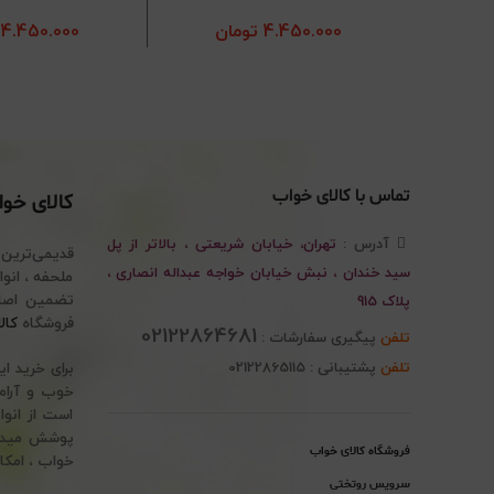
4.450.000
تومان
4.450.000
تماس با کالای خواب
کالای خو
آدرس :
تهران، خیابان شریعتی ، بالاتر از پل
قدیمی‌ترین
سید خندان ، نبش خیابان خواجه عبداله انصاری ،
پلاک 915
فروشگاه
کال
02122864681
تلفن
پیگیری سفارشات :
تلفن
پشتیبانی : 02122865115
برای خرید ا
خوب و آرام 
است از انوا
پوشش میدهد.
فروشگاه کالای خواب
خواب ، امکا
سرویس روتختی