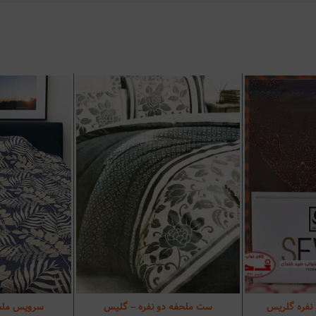
نفره گلریس
ست ملحفه دو نفره – گلیس
سرویس ملحفه
د خرید
افزودن به سبد خرید
افزودن 