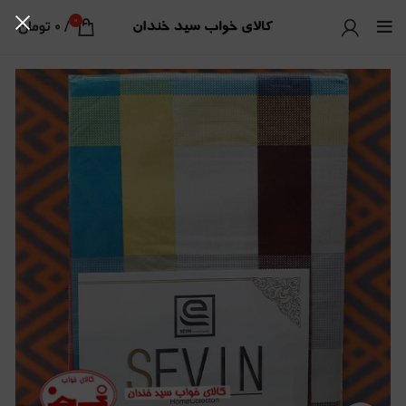
0
/
0
تومان