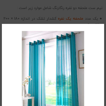
نیم ست ملحفه دو نفره رنگارنگ شامل موارد زیر است :
● یک عدد
ملحفه یک نفره
کشدار تشک در اندازه 180 × 200
سانتی متر
● دو عدد روبالشی در اندازه 70 × 50 سانتی‌ متر
ملحفه دو نفره ارزان
همچین می توانید در کنار خرید این محصول از انواع
سرویس
روتختی دو نفره
موجود در فروشگاه ما دیدن فرمایید.
ست ملحفه دونفره
0/5
(0 نظر)