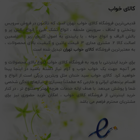
کالای خواب
قدیمی‌ترین فروشگاه کالای خواب تهران است که تاکنون در فروش سرویس
روتختی و لحاف ، سرویس ملحفه ، انواع تشک طبی ، انواع بالش پر و
بالش الیاف و انواع حوله ، با پایبندی به اصول کلیدی زیر : 1. تضمین
اصالت کالا 2. مشتری مداری 3. قیمت پائین و کیفیت بالای محصولات ،
به معتبرترین فروشگاه
کالای خواب تهران
تبدیل شده است.
برای خرید اینترنتی با ورود به فروشگاه کالای خواب تنوع بالای محصولات و
هر آنچه جهت یک خواب خوب و آرام نیاز داشته باشید در اینجا پیدا
خواهید کرد. کالای خواب سید خندان مثل ویترین بزرگی است از انواع و
اقسام برندهای ایرانی و خارجی که مطمئناً بسیاری از نیازهای زندگی شخصی
شما را پوشش میدهد. با هدف ارائه خدمات هرچه بهتر و متنوع تر ، در کنار
خرید اینترنتی از فروشگاه کالای خواب ، امکان خرید حضوری نیز برای
مشتریان محترم فراهم می باشد.