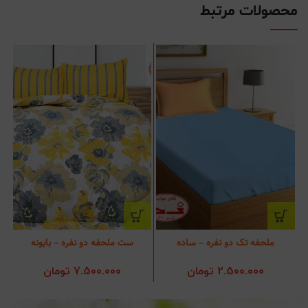
محصولات مرتبط
ملحفه تک دو نفره – ساده
ست ملحفه دو نفره – بابونه
2.500.000
تومان
7.500.000
تومان