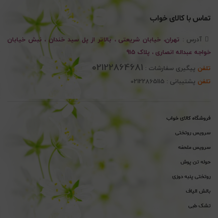
تماس با کالای خواب
آدرس :
تهران، خیابان شریعتی ، بالاتر از پل سید خندان ، نبش خیابان
خواجه عبداله انصاری ، پلاک 915
02122864681
تلفن
پیگیری سفارشات :
تلفن
پشتیبانی : 02122865115
فروشگاه کالای خواب
سرویس روتختی
سرویس ملحفه
حوله تن پوش
روتختی پنبه دوزی
بالش الیاف
تشک طبی