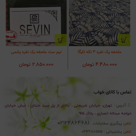
ملحفه یک نفره 3 تکه تایگا
نیم ست ملحفه یک نفره یشمی
4.480.000
تومان
2.850.000
تومان
تماس با کالای خواب
آدرس :
تهران، خیابان شریعتی ، بالاتر از پل سید خندان ، نبش خیابان
خواجه عبداله انصاری ، پلاک 915
02122864681
تلفن
پیگیری سفارشات :
تلفن
پشتیبانی : 02122865115