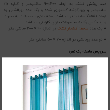
عدد روکش تشک به ابعاد 200×90 سانتیمتر و کناره 25
سانتیمتر و چهارگوشه کشدوزی شده و یک عدد روبالشتی به
ابعاد 50×70 سانتیمتر میباشد. بسته بندی محصولات به صورت
هارد باکس وکلیه محصولات دارای گارانتی میباشد
● یک عدد
ملحفه کشدار تشک
در اندازه 90 × 200 سانتی متر
● دو عدد روبالشی در اندازه 70 × 50 سانتی‌ متر
سرویس ملحفه یک نفره
ست ملحفه دونفره
0/5
(0 نظر)
توضیحات تکمیلی