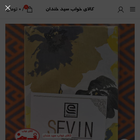
0
/
0
تومان