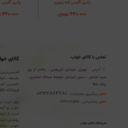
پادری گلیمی لانه زنبوری
پادری گلیمی 
افزودن به سبد خرید
افزودن به سب
440.000
تومان
440.000
ت
تماس با کالای خواب
کالای خو
آدرس :
تهران، خیابان شریعتی ، بالاتر از پل
قدیمی‌ترین
سید خندان ، نبش خیابان خواجه عبداله انصاری ،
پلاک 915
فروشگاه
کال
02122864681
تلفن
پیگیری سفارشات :
تلفن
پشتیبانی : 02122865115
برای خرید ا
خوب و آرام 
است از انوا
پوشش میدهد.
فروشگاه کالای خواب
خواب ، امکا