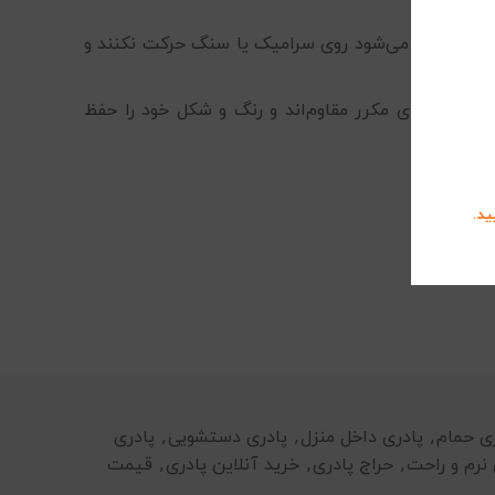
 زیرین دارای لایه ضدلغزش (PVC یا سیلیکونی) هستند. این ویژگی باعث می‌شود روی سرامیک یا سنگ حرکت نکنند و
 شست‌وشوی مکرر مقاوم‌اند و رنگ و شکل خود را حفظ
ید.
ری حمام
,
پادری داخل منزل
,
پادری دستشویی
,
پادری
 نرم و راحت
,
حراج پادری
,
خرید آنلاین پادری
,
قیمت