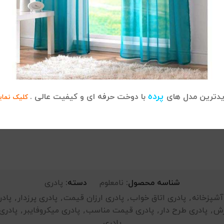
ضد لغزش بودن: بسیاری از پادری‌های میکروفایبر در قسمت
ابل شست‌وشو با دست و ماشین لباسشویی است. الیاف آن در برابر
پرده
دترین مدل های
با دوخت حرفه ای و کیفیت عالی .
کلیک نمای
تی بچگانه
موجود در فروشگاه ما دیدن فرمایید.
شناسه محصول:
نامعلوم
دسته:
پادری
آشپزخانه
,
پادری اتاق خواب
,
پادری ارزان قیمت
,
پادری پرزدار
,
پاد
زش
,
پادری طرح دار
,
پادری قیمت مناسب
,
پادری میکروفایبر
,
پادری
پادری