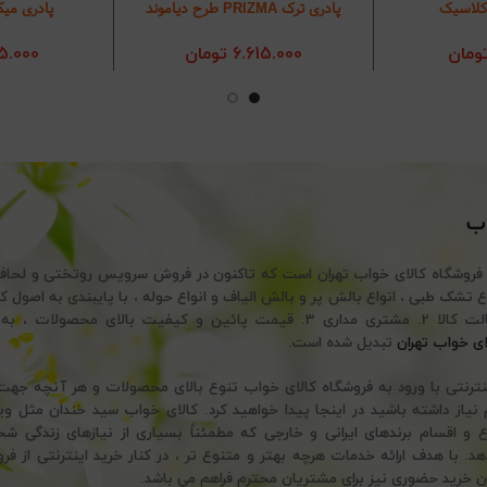
کلاسیک
پادری ترک PRIZMA طرح دیاموند
پادری میکروف
د خرید
انتخاب گزینه‌ها
انتخاب
ومان
6.615.000
تومان
5.000
اب
 فروشگاه کالای خواب تهران است که تاکنون در فروش سرویس روتختی و لحا
تضمین اصالت کالا 2. مشتری مداری 3. قیمت پائین و کیفیت بالای محصولات
ای خواب تهران
تبدیل شده است.
ینترنتی با ورود به فروشگاه کالای خواب تنوع بالای محصولات و هر آنچه ج
نیاز داشته باشید در اینجا پیدا خواهید کرد. کالای خواب سید خندان مثل وی
ع و اقسام برندهای ایرانی و خارجی که مطمئناً بسیاری از نیازهای زندگی ش
 با هدف ارائه خدمات هرچه بهتر و متنوع تر ، در کنار خرید اینترنتی از فرو
ن خرید حضوری نیز برای مشتریان محترم فراهم می باشد.