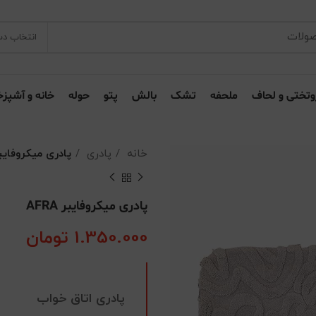
انتخاب دس
وتختی و لحاف
ملحفه
تشک
بالش
پتو
حوله
خانه و آشپزخ
خانه
پادری
پادری میکروفایبر RA
پادری میکروفایبر AFRA
1.350.000
تومان
پادری اتاق خواب