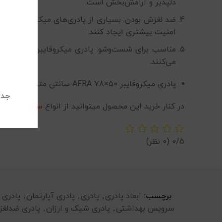
دلپذیر و آرامش‌بخش است.
امنیت بیشتری ایجاد کنند.
مناسب برای شست‌وشو: پادری میکروفایبر معمولاً ق
می‌کنند.
پادری میکروفایبر 50×78 AFRA سانتی متر
جدی
در کنار خرید این محصول میتوانید از انواع
سرویس روتخ
0/5
(0 نظر)
برچسب:
ابعاد پادری
,
پادری
,
پادری آپارتمان
,
پادری 
سرویس بهداشتی
,
پادری شیک و ارزان
,
پادری ضدلغ