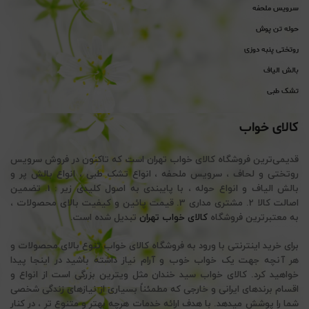
سرویس ملحفه
حوله تن پوش
روتختی پنبه دوزی
بالش الیاف
تشک طبی
کالای خواب
قدیمی‌ترین فروشگاه کالای خواب تهران است که تاکنون در فروش سرویس
روتختی و لحاف ، سرویس ملحفه ، انواع تشک طبی ، انواع بالش پر و
بالش الیاف و انواع حوله ، با پایبندی به اصول کلیدی زیر : 1. تضمین
اصالت کالا 2. مشتری مداری 3. قیمت پائین و کیفیت بالای محصولات ،
به معتبرترین فروشگاه
کالای خواب تهران
تبدیل شده است.
برای خرید اینترنتی با ورود به فروشگاه کالای خواب تنوع بالای محصولات و
هر آنچه جهت یک خواب خوب و آرام نیاز داشته باشید در اینجا پیدا
خواهید کرد. کالای خواب سید خندان مثل ویترین بزرگی است از انواع و
اقسام برندهای ایرانی و خارجی که مطمئناً بسیاری از نیازهای زندگی شخصی
شما را پوشش میدهد. با هدف ارائه خدمات هرچه بهتر و متنوع تر ، در کنار