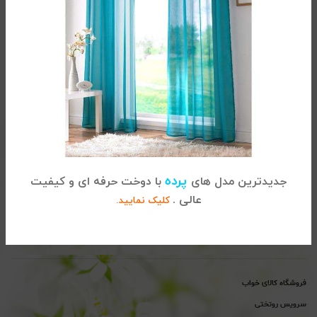
تماس با کالای خواب
آدرس :
تهران، خیابان شریعتی ، بالاتر از پل سید خندان ، نبش خیابان
پرده
جدیدترین مدل های
با دوخت حرفه ای و کیفیت
خواجه عبداله انصاری ، پلاک 915
عالی .
کلیک نمایید.
02122864681
تلفن
پیگیری سفارشات :
تلفن
پشتیبانی : 02122865115
فروشگاه کالای خواب
سرویس روتختی