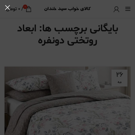
0
/
0
تومان
بایگانی برچسب ها: ابعاد
روتختی دونفره
26
مه