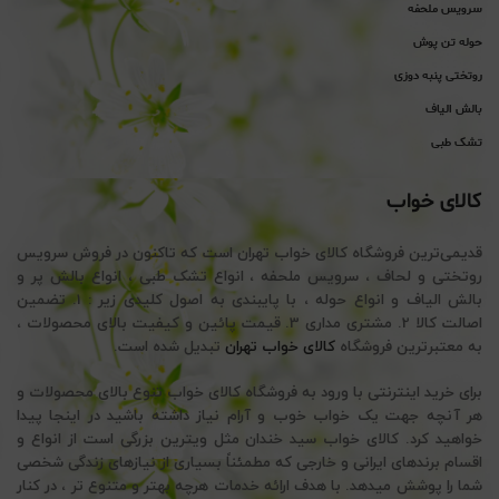
سرویس ملحفه
حوله تن پوش
روتختی پنبه دوزی
بالش الیاف
تشک طبی
کالای خواب
قدیمی‌ترین فروشگاه کالای خواب تهران است که تاکنون در فروش سرویس
روتختی و لحاف ، سرویس ملحفه ، انواع تشک طبی ، انواع بالش پر و
بالش الیاف و انواع حوله ، با پایبندی به اصول کلیدی زیر : 1. تضمین
اصالت کالا 2. مشتری مداری 3. قیمت پائین و کیفیت بالای محصولات ،
به معتبرترین فروشگاه
کالای خواب تهران
تبدیل شده است.
برای خرید اینترنتی با ورود به فروشگاه کالای خواب تنوع بالای محصولات و
هر آنچه جهت یک خواب خوب و آرام نیاز داشته باشید در اینجا پیدا
خواهید کرد. کالای خواب سید خندان مثل ویترین بزرگی است از انواع و
اقسام برندهای ایرانی و خارجی که مطمئناً بسیاری از نیازهای زندگی شخصی
شما را پوشش میدهد. با هدف ارائه خدمات هرچه بهتر و متنوع تر ، در کنار