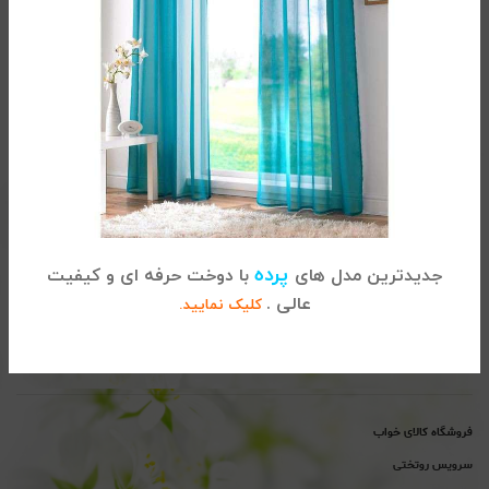
تماس با کالای خواب
آدرس :
تهران، خیابان شریعتی ، بالاتر از پل سید خندان ، نبش خیابان
پرده
جدیدترین مدل های
با دوخت حرفه ای و کیفیت
خواجه عبداله انصاری ، پلاک 915
عالی .
کلیک نمایید.
02122864681
تلفن
پیگیری سفارشات :
تلفن
پشتیبانی : 02122865115
فروشگاه کالای خواب
سرویس روتختی