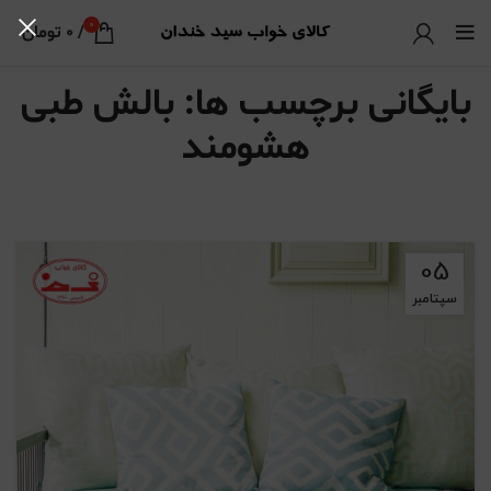
0
/
0
تومان
بایگانی برچسب ها: بالش طبی
هشومند
05
سپتامبر