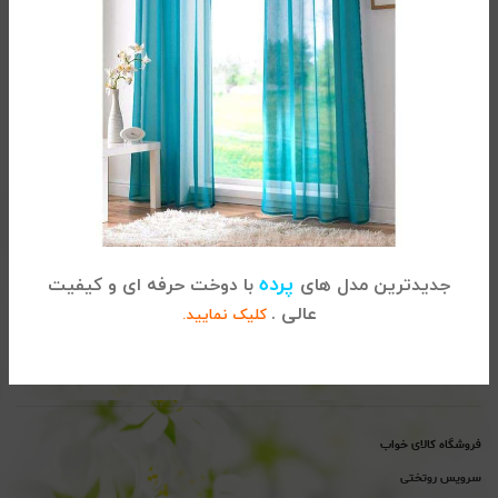
تماس با کالای خواب
آدرس :
تهران، خیابان شریعتی ، بالاتر از پل سید خندان ، نبش خیابان
پرده
جدیدترین مدل های
با دوخت حرفه ای و کیفیت
خواجه عبداله انصاری ، پلاک 915
عالی .
کلیک نمایید.
02122864681
تلفن
پیگیری سفارشات :
تلفن
پشتیبانی : 02122865115
فروشگاه کالای خواب
سرویس روتختی