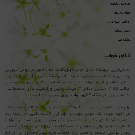
سرویس ملحفه
حوله تن پوش
روتختی پنبه دوزی
بالش الیاف
تشک طبی
کالای خواب
قدیمی‌ترین فروشگاه کالای خواب تهران است که تاکنون در فروش سرویس
روتختی و لحاف ، سرویس ملحفه ، انواع تشک طبی ، انواع بالش پر و
بالش الیاف و انواع حوله ، با پایبندی به اصول کلیدی زیر : 1. تضمین
اصالت کالا 2. مشتری مداری 3. قیمت پائین و کیفیت بالای محصولات ،
به معتبرترین فروشگاه
کالای خواب تهران
تبدیل شده است.
برای خرید اینترنتی با ورود به فروشگاه کالای خواب تنوع بالای محصولات و
هر آنچه جهت یک خواب خوب و آرام نیاز داشته باشید در اینجا پیدا
خواهید کرد. کالای خواب سید خندان مثل ویترین بزرگی است از انواع و
اقسام برندهای ایرانی و خارجی که مطمئناً بسیاری از نیازهای زندگی شخصی
شما را پوشش میدهد. با هدف ارائه خدمات هرچه بهتر و متنوع تر ، در کنار