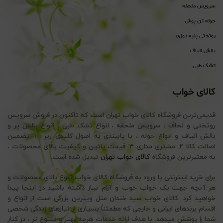
سرویس ملحفه
حوله تن پوش
روتختی پنبه دوزی
بالش الیاف
تشک طبی
کالای خواب
قدیمی‌ترین فروشگاه کالای خواب تهران است که تاکنون در فروش سرویس
روتختی و لحاف ، سرویس ملحفه ، انواع تشک طبی ، انواع بالش پر و
بالش الیاف و انواع حوله ، با پایبندی به اصول کلیدی زیر : 1. تضمین
اصالت کالا 2. مشتری مداری 3. قیمت پائین و کیفیت بالای محصولات ،
به معتبرترین فروشگاه
کالای خواب تهران
تبدیل شده است.
برای خرید اینترنتی با ورود به فروشگاه کالای خواب تنوع بالای محصولات و
هر آنچه جهت یک خواب خوب و آرام نیاز داشته باشید در اینجا پیدا
خواهید کرد. کالای خواب سید خندان مثل ویترین بزرگی است از انواع و
اقسام برندهای ایرانی و خارجی که مطمئناً بسیاری از نیازهای زندگی شخصی
شما را پوشش میدهد. با هدف ارائه خدمات هرچه بهتر و متنوع تر ، در کنار