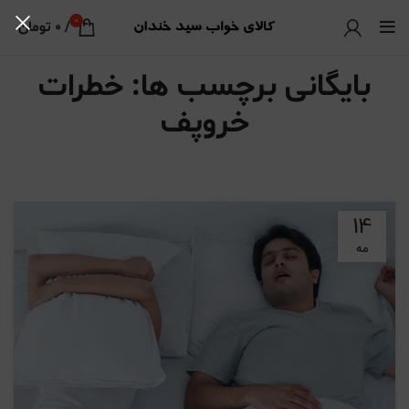
0
/
0
تومان
بایگانی برچسب ها: خطرات
خروپف
14
مه