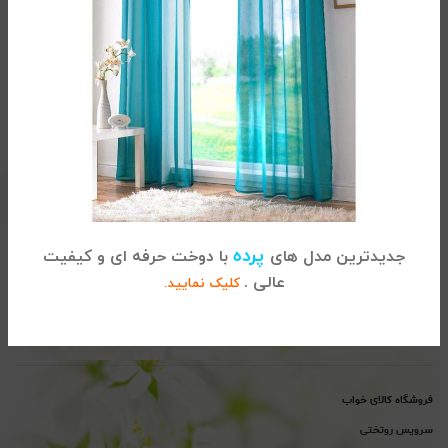
تماس با کالای خواب
آدرس :
تهران، خیابان شریعتی ، بالاتر از پل سید خندان ، نبش خیابان
پرده
جدیدترین مدل های
با دوخت حرفه ای و کیفیت
خواجه عبداله انصاری ، پلاک 915
عالی .
کلیک نمایید.
02122864681
تلفن
پیگیری سفارشات :
تلفن
پشتیبانی : 02122865115
فروشگاه کالای خواب
سرویس روتختی