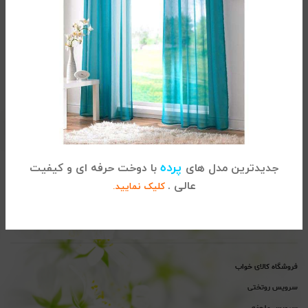
تماس با کالای خواب
آدرس :
تهران، خیابان شریعتی ، بالاتر از پل سید خندان ، نبش خیابان
پرده
جدیدترین مدل های
با دوخت حرفه ای و کیفیت
خواجه عبداله انصاری ، پلاک 915
عالی .
کلیک نمایید.
02122864681
تلفن
پیگیری سفارشات :
تلفن
پشتیبانی : 02122865115
فروشگاه کالای خواب
سرویس روتختی