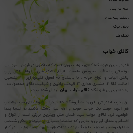
سرویس ملحفه
حوله تن پوش
روتختی پنبه دوزی
بالش الیاف
تشک طبی
کالای خواب
قدیمی‌ترین فروشگاه کالای خواب تهران است که تاکنون در فروش سرویس
روتختی و لحاف ، سرویس ملحفه ، انواع تشک طبی ، انواع بالش پر و
بالش الیاف و انواع حوله ، با پایبندی به اصول کلیدی زیر : 1. تضمین
اصالت کالا 2. مشتری مداری 3. قیمت پائین و کیفیت بالای محصولات ،
به معتبرترین فروشگاه
کالای خواب تهران
تبدیل شده است.
برای خرید اینترنتی با ورود به فروشگاه کالای خواب تنوع بالای محصولات و
هر آنچه جهت یک خواب خوب و آرام نیاز داشته باشید در اینجا پیدا
خواهید کرد. کالای خواب سید خندان مثل ویترین بزرگی است از انواع و
اقسام برندهای ایرانی و خارجی که مطمئناً بسیاری از نیازهای زندگی شخصی
شما را پوشش میدهد. با هدف ارائه خدمات هرچه بهتر و متنوع تر ، در کنار