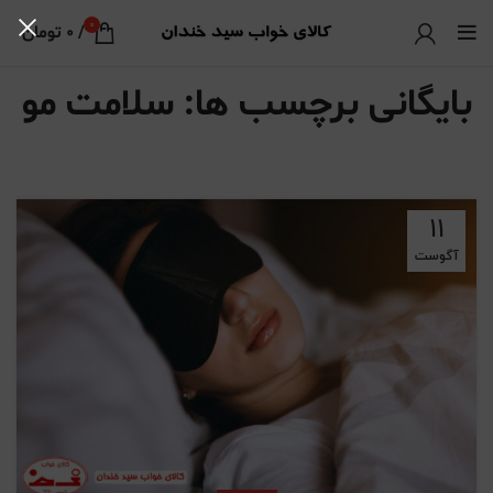
0
/
0
تومان
بایگانی برچسب ها: سلامت مو
11
آگوست