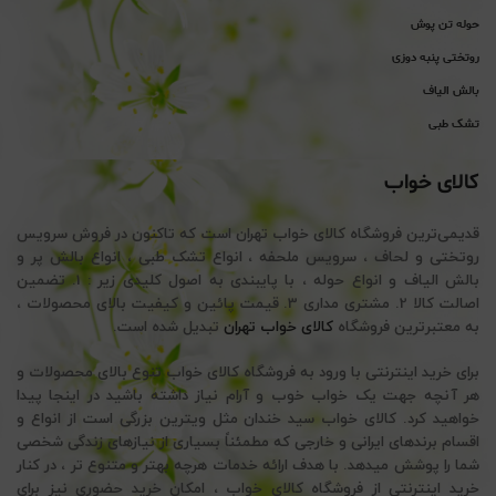
حوله تن پوش
روتختی پنبه دوزی
بالش الیاف
تشک طبی
کالای خواب
قدیمی‌ترین فروشگاه کالای خواب تهران است که تاکنون در فروش سرویس
روتختی و لحاف ، سرویس ملحفه ، انواع تشک طبی ، انواع بالش پر و
بالش الیاف و انواع حوله ، با پایبندی به اصول کلیدی زیر : 1. تضمین
اصالت کالا 2. مشتری مداری 3. قیمت پائین و کیفیت بالای محصولات ،
به معتبرترین فروشگاه
کالای خواب تهران
تبدیل شده است.
برای خرید اینترنتی با ورود به فروشگاه کالای خواب تنوع بالای محصولات و
هر آنچه جهت یک خواب خوب و آرام نیاز داشته باشید در اینجا پیدا
خواهید کرد. کالای خواب سید خندان مثل ویترین بزرگی است از انواع و
اقسام برندهای ایرانی و خارجی که مطمئناً بسیاری از نیازهای زندگی شخصی
شما را پوشش میدهد. با هدف ارائه خدمات هرچه بهتر و متنوع تر ، در کنار
خرید اینترنتی از فروشگاه کالای خواب ، امکان خرید حضوری نیز برای