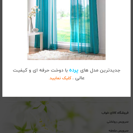
تماس با کالای خواب
آدرس :
تهران، خیابان شریعتی ، بالاتر از پل سید خندان ، نبش خیابان
پرده
جدیدترین مدل های
با دوخت حرفه ای و کیفیت
خواجه عبداله انصاری ، پلاک 915
عالی .
کلیک نمایید.
02122864681
تلفن
پیگیری سفارشات :
تلفن
پشتیبانی : 02122865115
فروشگاه کالای خواب
سرویس روتختی
سرویس ملحفه