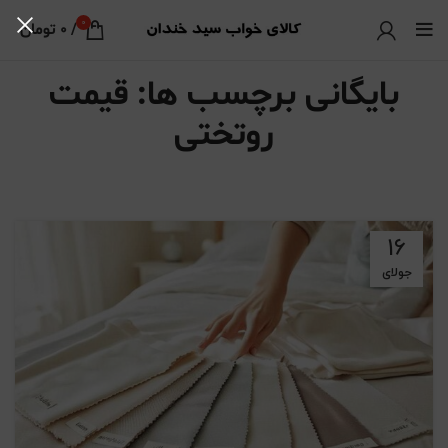
0
/
0
تومان
بایگانی برچسب ها: قیمت
روتختی
16
جولای