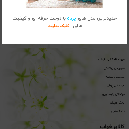
تماس با کالای خواب
آدرس :
تهران، خیابان شریعتی ، بالاتر از پل سید خندان ، نبش خیابان
پرده
جدیدترین مدل های
با دوخت حرفه ای و کیفیت
خواجه عبداله انصاری ، پلاک 915
عالی .
کلیک نمایید.
02122864681
تلفن
پیگیری سفارشات :
تلفن
پشتیبانی : 02122865115
فروشگاه کالای خواب
سرویس روتختی
سرویس ملحفه
حوله تن پوش
روتختی پنبه دوزی
بالش الیاف
تشک طبی
کالای خواب