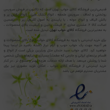
قدیمی‌ترین فروشگاه کالای خواب تهران است که تاکنون در فروش سرویس
روتختی و لحاف ، سرویس ملحفه ، انواع تشک طبی ، انواع بالش پر و
بالش الیاف و انواع حوله ، با پایبندی به اصول کلیدی زیر : 1. تضمین
اصالت کالا 2. مشتری مداری 3. قیمت پائین و کیفیت بالای محصولات ،
به معتبرترین فروشگاه
کالای خواب تهران
تبدیل شده است.
برای خرید اینترنتی با ورود به فروشگاه کالای خواب تنوع بالای محصولات و
هر آنچه جهت یک خواب خوب و آرام نیاز داشته باشید در اینجا پیدا
خواهید کرد. کالای خواب سید خندان مثل ویترین بزرگی است از انواع و
اقسام برندهای ایرانی و خارجی که مطمئناً بسیاری از نیازهای زندگی شخصی
شما را پوشش میدهد. با هدف ارائه خدمات هرچه بهتر و متنوع تر ، در کنار
خرید اینترنتی از فروشگاه کالای خواب ، امکان خرید حضوری نیز برای
مشتریان محترم فراهم می باشد.