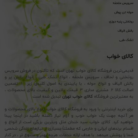
سرویس ملحفه
حوله تن پوش
روتختی پنبه دوزی
بالش الیاف
تشک طبی
کالای خواب
قدیمی‌ترین فروشگاه کالای خواب تهران است که تاکنون در فروش سرویس
روتختی و لحاف ، سرویس ملحفه ، انواع تشک طبی ، انواع بالش پر و
بالش الیاف و انواع حوله ، با پایبندی به اصول کلیدی زیر : 1. تضمین
اصالت کالا 2. مشتری مداری 3. قیمت پائین و کیفیت بالای محصولات ،
به معتبرترین فروشگاه
کالای خواب تهران
تبدیل شده است.
برای خرید اینترنتی با ورود به فروشگاه کالای خواب تنوع بالای محصولات و
هر آنچه جهت یک خواب خوب و آرام نیاز داشته باشید در اینجا پیدا
خواهید کرد. کالای خواب سید خندان مثل ویترین بزرگی است از انواع و
اقسام برندهای ایرانی و خارجی که مطمئناً بسیاری از نیازهای زندگی شخصی
شما را پوشش میدهد. با هدف ارائه خدمات هرچه بهتر و متنوع تر ، در کنار