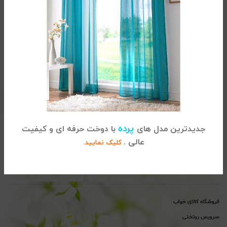
تماس با کالای خواب
آدرس :
تهران، خیابان شریعتی ، بالاتر از پل سید خندان ، نبش خیابان
پرده
جدیدترین مدل های
با دوخت حرفه ای و کیفیت
خواجه عبداله انصاری ، پلاک 915
عالی .
کلیک نمایید.
02122864681
تلفن
پیگیری سفارشات :
تلفن
پشتیبانی : 02122865115
فروشگاه کالای خواب
سرویس روتختی