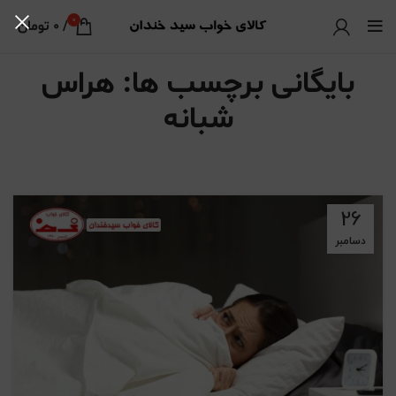
0
/
0
تومان
بایگانی برچسب ها: هراس
شبانه
26
دسامبر