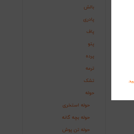
یک قسمت
بالش
ب
پادری
پاف
پتو
پرده
ترمه
تشک
ید.
حوله
حوله استخری
حوله بچه گانه
حوله تن پوش