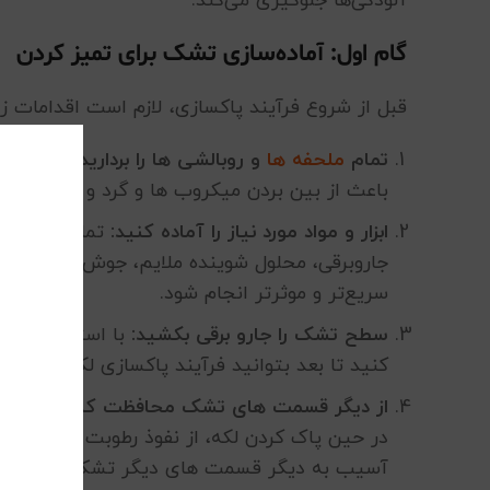
آلودگی‌ها جلوگیری می‌کند.
گام اول: آماده‌سازی تشک برای تمیز کردن
قبل از شروع فرآیند پاکسازی، لازم است اقدامات زی
تمام
ملحفه ها
و روبالشی‌ ها را بردارید:
آنها را 
باعث از بین بردن میکروب ها و گرد و غبار موجو
ابزار و مواد مورد نیاز را آماده کنید:
تمام ابزار و م
جاروبرقی، محلول شوینده ملایم، جوش‌شیرین، و ا
سریع‌تر و موثرتر انجام شود.
سطح تشک را جارو برقی بکشید:
با استفاده از س
کنید تا بعد بتوانید فرآیند پاکسازی لکه را راحت
از دیگر قسمت های تشک محافظت کنید:
قسمت 
در حین پاک کردن لکه، از نفوذ رطوبت یا شویند
آسیب به دیگر قسمت های دیگر تشک جلوگیری 