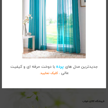
تماس با کالای خواب
آدرس :
تهران، خیابان شریعتی ، بالاتر از پل سید خندان ، نبش خیابان
پرده
جدیدترین مدل های
با دوخت حرفه ای و کیفیت
خواجه عبداله انصاری ، پلاک 915
عالی .
کلیک نمایید.
02122864681
تلفن
پیگیری سفارشات :
تلفن
پشتیبانی : 02122865115
فروشگاه کالای خواب