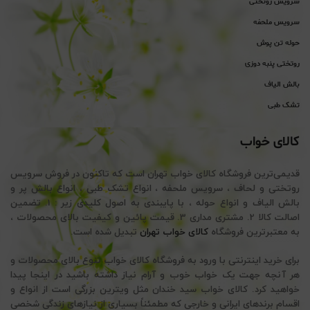
سرویس روتختی
سرویس ملحفه
حوله تن پوش
روتختی پنبه دوزی
بالش الیاف
تشک طبی
کالای خواب
قدیمی‌ترین فروشگاه کالای خواب تهران است که تاکنون در فروش سرویس
روتختی و لحاف ، سرویس ملحفه ، انواع تشک طبی ، انواع بالش پر و
بالش الیاف و انواع حوله ، با پایبندی به اصول کلیدی زیر : 1. تضمین
اصالت کالا 2. مشتری مداری 3. قیمت پائین و کیفیت بالای محصولات ،
به معتبرترین فروشگاه
کالای خواب تهران
تبدیل شده است.
برای خرید اینترنتی با ورود به فروشگاه کالای خواب تنوع بالای محصولات و
هر آنچه جهت یک خواب خوب و آرام نیاز داشته باشید در اینجا پیدا
خواهید کرد. کالای خواب سید خندان مثل ویترین بزرگی است از انواع و
اقسام برندهای ایرانی و خارجی که مطمئناً بسیاری از نیازهای زندگی شخصی