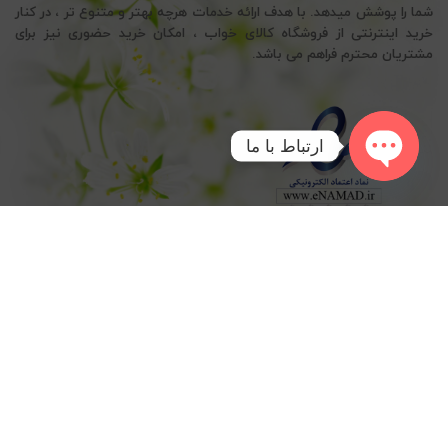
شما را پوشش میدهد. با هدف ارائه خدمات هرچه بهتر و متنوع تر ، در کنار
خرید اینترنتی از فروشگاه کالای خواب ، امکان خرید حضوری نیز برای
مشتریان محترم فراهم می باشد.
ارتباط با ما
OPEN
CHATY
© 2026
کالای خواب سید خندان
. تمامی حقوق محفوظ است
تماس با ما
|
مقالات
|
سوالات متداول
|
درباره ما