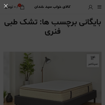
0
/
0
تومان
بایگانی برچسب ها: تشک طبی
فنری
14
سپتامبر