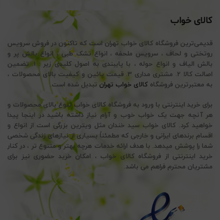
کالای خواب
قدیمی‌ترین فروشگاه کالای خواب تهران است که تاکنون در فروش سرویس
روتختی و لحاف ، سرویس ملحفه ، انواع تشک طبی ، انواع بالش پر و
بالش الیاف و انواع حوله ، با پایبندی به اصول کلیدی زیر : 1. تضمین
اصالت کالا 2. مشتری مداری 3. قیمت پائین و کیفیت بالای محصولات ،
به معتبرترین فروشگاه
کالای خواب تهران
تبدیل شده است.
برای خرید اینترنتی با ورود به فروشگاه کالای خواب تنوع بالای محصولات و
هر آنچه جهت یک خواب خوب و آرام نیاز داشته باشید در اینجا پیدا
خواهید کرد. کالای خواب سید خندان مثل ویترین بزرگی است از انواع و
اقسام برندهای ایرانی و خارجی که مطمئناً بسیاری از نیازهای زندگی شخصی
شما را پوشش میدهد. با هدف ارائه خدمات هرچه بهتر و متنوع تر ، در کنار
خرید اینترنتی از فروشگاه کالای خواب ، امکان خرید حضوری نیز برای
مشتریان محترم فراهم می باشد.