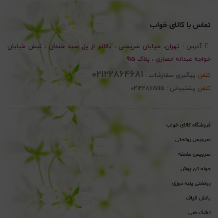
تماس با کالای خواب
آدرس :
تهران، خیابان شریعتی ، بالاتر از پل سید خندان ، نبش خیابان
خواجه عبداله انصاری ، پلاک 915
02122864681
تلفن
پیگیری سفارشات :
تلفن
پشتیبانی : 02122865115
فروشگاه کالای خواب
سرویس روتختی
سرویس ملحفه
حوله تن پوش
روتختی پنبه دوزی
بالش الیاف
تشک طبی