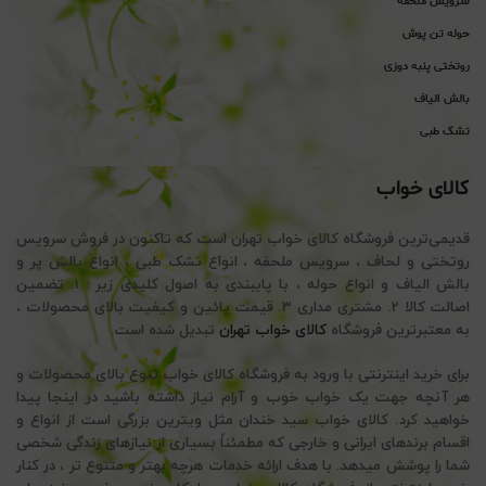
سرویس ملحفه
حوله تن پوش
روتختی پنبه دوزی
بالش الیاف
تشک طبی
کالای خواب
قدیمی‌ترین فروشگاه کالای خواب تهران است که تاکنون در فروش سرویس
روتختی و لحاف ، سرویس ملحفه ، انواع تشک طبی ، انواع بالش پر و
بالش الیاف و انواع حوله ، با پایبندی به اصول کلیدی زیر : 1. تضمین
اصالت کالا 2. مشتری مداری 3. قیمت پائین و کیفیت بالای محصولات ،
به معتبرترین فروشگاه
کالای خواب تهران
تبدیل شده است.
برای خرید اینترنتی با ورود به فروشگاه کالای خواب تنوع بالای محصولات و
هر آنچه جهت یک خواب خوب و آرام نیاز داشته باشید در اینجا پیدا
خواهید کرد. کالای خواب سید خندان مثل ویترین بزرگی است از انواع و
اقسام برندهای ایرانی و خارجی که مطمئناً بسیاری از نیازهای زندگی شخصی
شما را پوشش میدهد. با هدف ارائه خدمات هرچه بهتر و متنوع تر ، در کنار