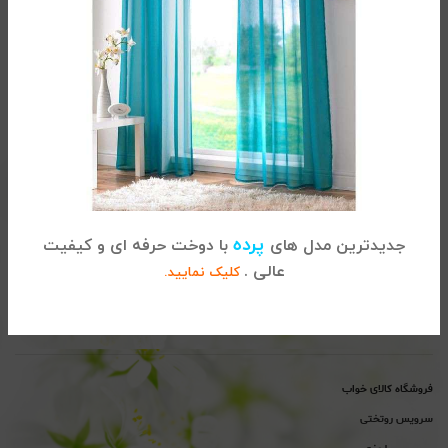
تماس با کالای خواب
آدرس :
تهران، خیابان شریعتی ، بالاتر از پل سید خندان ، نبش خیابان
پرده
جدیدترین مدل های
با دوخت حرفه ای و کیفیت
خواجه عبداله انصاری ، پلاک 915
عالی .
کلیک نمایید.
02122864681
تلفن
پیگیری سفارشات :
تلفن
پشتیبانی : 02122865115
فروشگاه کالای خواب
سرویس روتختی