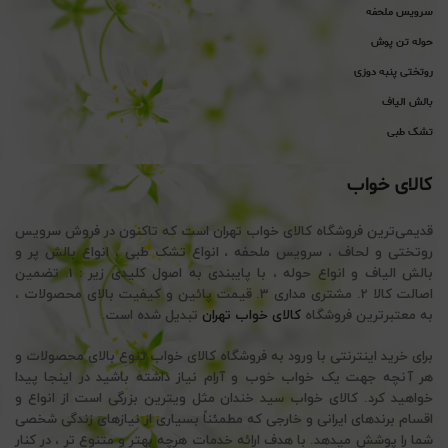
سرویس ملحفه
حوله تن پوش
روتختی پنبه دوزی
بالش الیاف
تشک طبی
کالای خواب
قدیمی‌ترین فروشگاه کالای خواب تهران است که تاکنون در فروش سرویس
روتختی و لحاف ، سرویس ملحفه ، انواع تشک طبی ، انواع بالش پر و
بالش الیاف و انواع حوله ، با پایبندی به اصول کلیدی زیر : 1. تضمین
اصالت کالا 2. مشتری مداری 3. قیمت پائین و کیفیت بالای محصولات ،
به معتبرترین فروشگاه
کالای خواب تهران
تبدیل شده است.
برای خرید اینترنتی با ورود به فروشگاه کالای خواب تنوع بالای محصولات و
هر آنچه جهت یک خواب خوب و آرام نیاز داشته باشید در اینجا پیدا
خواهید کرد. کالای خواب سید خندان مثل ویترین بزرگی است از انواع و
اقسام برندهای ایرانی و خارجی که مطمئناً بسیاری از نیازهای زندگی شخصی
شما را پوشش میدهد. با هدف ارائه خدمات هرچه بهتر و متنوع تر ، در کنار