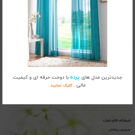
تماس با کالای خواب
آدرس :
تهران، خیابان شریعتی ، بالاتر از پل سید خندان ، نبش خیابان
پرده
جدیدترین مدل های
با دوخت حرفه ای و کیفیت
خواجه عبداله انصاری ، پلاک 915
عالی .
کلیک نمایید.
02122864681
تلفن
پیگیری سفارشات :
تلفن
پشتیبانی : 02122865115
فروشگاه کالای خواب
سرویس روتختی