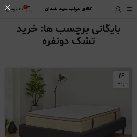
0
/
0
تومان
بایگانی برچسب ها: خرید
تشک دونفره
14
سپتامبر