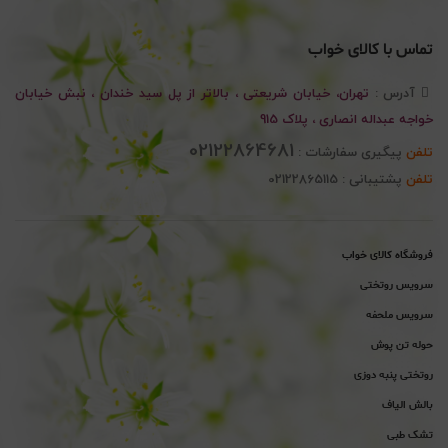
تماس با کالای خواب
آدرس :
تهران، خیابان شریعتی ، بالاتر از پل سید خندان ، نبش خیابان
خواجه عبداله انصاری ، پلاک 915
02122864681
تلفن
پیگیری سفارشات :
تلفن
پشتیبانی : 02122865115
فروشگاه کالای خواب
سرویس روتختی
سرویس ملحفه
حوله تن پوش
روتختی پنبه دوزی
بالش الیاف
تشک طبی