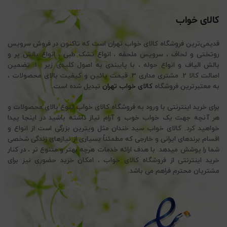
کالای خواب
قدیمی‌ترین فروشگاه کالای خواب تهران است که تاکنون در فروش سرویس
روتختی و لحاف ، سرویس ملحفه ، انواع تشک طبی ، انواع بالش پر و
بالش الیاف و انواع حوله ، با پایبندی به اصول کلیدی زیر : 1. تضمین
اصالت کالا 2. مشتری مداری 3. قیمت پائین و کیفیت بالای محصولات ،
به معتبرترین فروشگاه
کالای خواب تهران
تبدیل شده است.
برای خرید اینترنتی با ورود به فروشگاه کالای خواب تنوع بالای محصولات و
هر آنچه جهت یک خواب خوب و آرام نیاز داشته باشید در اینجا پیدا
خواهید کرد. کالای خواب سید خندان مثل ویترین بزرگی است از انواع و
اقسام برندهای ایرانی و خارجی که مطمئناً بسیاری از نیازهای زندگی شخصی
شما را پوشش میدهد. با هدف ارائه خدمات هرچه بهتر و متنوع تر ، در کنار
خرید اینترنتی از فروشگاه کالای خواب ، امکان خرید حضوری نیز برای
مشتریان محترم فراهم می باشد.